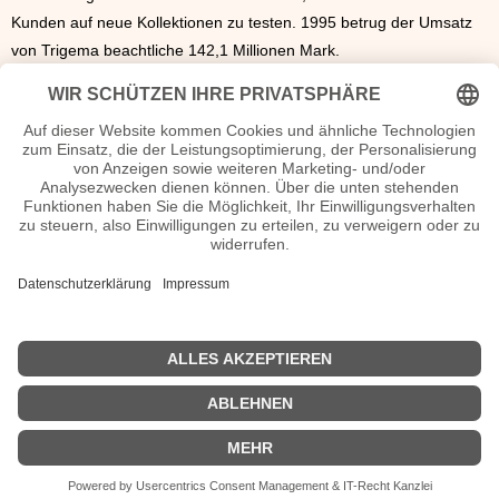
Kunden auf neue Kollektionen zu testen. 1995 betrug der Umsatz
von Trigema beachtliche 142,1 Millionen Mark.
Der Eigentümer und Geschäftsführer Wolfgang Grupp erlangte
bundesweite Bekanntheit durch die Werbespots von Trigema, in
denen er selbst und ein sprechender Affe als Hauptprotagonisten
auftraten. 2005 wurde Grupp mit dem Cicero-Rednerpreis
ausgezeichnet, 2012 wurde ihm durch
Winfried Kretschmann
die
Große Staufermedaille in Gold überreicht – unter anderem
aufgrund seiner Verlässlichkeit, seines unternehmerischen Mutes
und seines ökologischen Bewusstseins. Ebenfalls
2012
hat Trigema
die der Nachhaltigkeit verpflichtete Kollektion „Change“ auf den
Markt gebracht. Die Produkte des Unternehmens werden
ausnahmslos in Deutschland entworfen und hergestellt.
Weitere Infos
| © 2013–2026 was-war-wann.de. Alle Rechte vorbehalten. |
|
Impressum
|
Datenschutz
| © bei JMB |