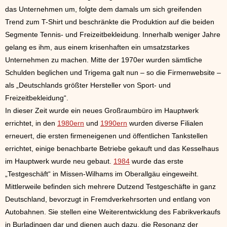
das Unternehmen um, folgte dem damals um sich greifenden
Trend zum T-Shirt und beschränkte die Produktion auf die beiden
Segmente Tennis- und Freizeitbekleidung. Innerhalb weniger Jahre
gelang es ihm, aus einem krisenhaften ein umsatzstarkes
Unternehmen zu machen. Mitte der 1970er wurden sämtliche
Schulden beglichen und Trigema galt nun – so die Firmenwebsite –
als „Deutschlands größter Hersteller von Sport- und
Freizeitbekleidung“.
In dieser Zeit wurde ein neues Großraumbüro im Hauptwerk
errichtet, in den
1980ern
und
1990ern
wurden diverse Filialen
erneuert, die ersten firmeneigenen und öffentlichen Tankstellen
errichtet, einige benachbarte Betriebe gekauft und das Kesselhaus
im Hauptwerk wurde neu gebaut.
1984
wurde das erste
„Testgeschäft“ in Missen-Wilhams im Oberallgäu eingeweiht.
Mittlerweile befinden sich mehrere Dutzend Testgeschäfte in ganz
Deutschland, bevorzugt in Fremdverkehrsorten und entlang von
Autobahnen. Sie stellen eine Weiterentwicklung des Fabrikverkaufs
in Burladingen dar und dienen auch dazu, die Resonanz der