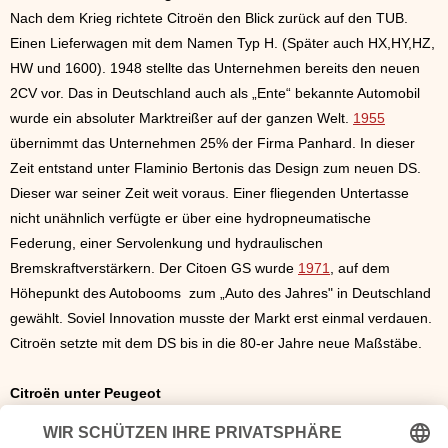
Nach dem Krieg richtete Citroën den Blick zurück auf den TUB.
Einen Lieferwagen mit dem Namen Typ H. (Später auch HX,HY,HZ,
HW und 1600). 1948 stellte das Unternehmen bereits den neuen
2CV vor. Das in Deutschland auch als „Ente“ bekannte Automobil
wurde ein absoluter Marktreißer auf der ganzen Welt.
1955
übernimmt das Unternehmen 25% der Firma Panhard. In dieser
Zeit entstand unter Flaminio Bertonis das Design zum neuen DS.
Dieser war seiner Zeit weit voraus. Einer fliegenden Untertasse
nicht unähnlich verfügte er über eine hydropneumatische
Federung, einer Servolenkung und hydraulischen
Bremskraftverstärkern. Der Citoen GS wurde
1971
, auf dem
Höhepunkt des Autobooms zum „Auto des Jahres" in Deutschland
gewählt. Soviel Innovation musste der Markt erst einmal verdauen.
Citroën setzte mit dem DS bis in die 80-er Jahre neue Maßstäbe.
Citroën unter Peugeot
1975 wurde Citroën an
Peugot
verkauft. Zusammen bilden die
beiden Giganten am Automarkt die Marke „PSA“. Die ersten