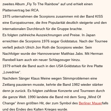
zweites Album „Fly To The Rainbow“ auf und erhielt einen
Plattenvertrag bei RCA.
1975 unternahmen die Scorpions zusammen mit der Band KISS
eine Europatournee, die ihre Popularität deutlich steigerte und den
internationalen Durchbruch für die Gruppe brachte.
Es folgten zahlreiche Auszeichnungen und Preise. In Japan
erreichten die Scorpions 1976 sogar Goldstatus. Nach der Tournee
verließ jedoch Ulrich Jon Roth die Scorpions wieder. Sein
Nachfolger wurde der Hannoveraner Matthias Jabs. Mit Herman
Rarebell kam auch ein neuer Schlagzeuger hinzu.
1979 erhielt die Band auch in den USA Goldstatus für ihre Platte
„Lovedrive“.
Nachdem Sänger Klaus Meine wegen Stimmproblemen eine
Zeitlang pausieren musste, kehrte die Band 1982 wieder stärker
denn je zurück. Es folgten zahllose Konzerte und Tourneen durch
die ganze Welt. 1990 landete die Band mit dem Song „Wind Of
Change“ ihren größten Hit, der zum Symbol des
Berliner Mauer
falls
und des Endes des Kalten Krieges wurde.