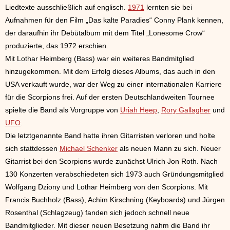
Liedtexte ausschließlich auf englisch.
1971
lernten sie bei
Aufnahmen für den Film „Das kalte Paradies“ Conny Plank kennen,
der daraufhin ihr Debütalbum mit dem Titel „Lonesome Crow“
produzierte, das 1972 erschien.
Mit Lothar Heimberg (Bass) war ein weiteres Bandmitglied
hinzugekommen. Mit dem Erfolg dieses Albums, das auch in den
USA verkauft wurde, war der Weg zu einer internationalen Karriere
für die Scorpions frei. Auf der ersten Deutschlandweiten Tournee
spielte die Band als Vorgruppe von
Uriah Heep
,
Rory Gallagher
und
UFO
.
Die letztgenannte Band hatte ihren Gitarristen verloren und holte
sich stattdessen
Michael Schenker
als neuen Mann zu sich. Neuer
Gitarrist bei den Scorpions wurde zunächst Ulrich Jon Roth. Nach
130 Konzerten verabschiedeten sich 1973 auch Gründungsmitglied
Wolfgang Dziony und Lothar Heimberg von den Scorpions. Mit
Francis Buchholz (Bass), Achim Kirschning (Keyboards) und Jürgen
Rosenthal (Schlagzeug) fanden sich jedoch schnell neue
Bandmitglieder. Mit dieser neuen Besetzung nahm die Band ihr