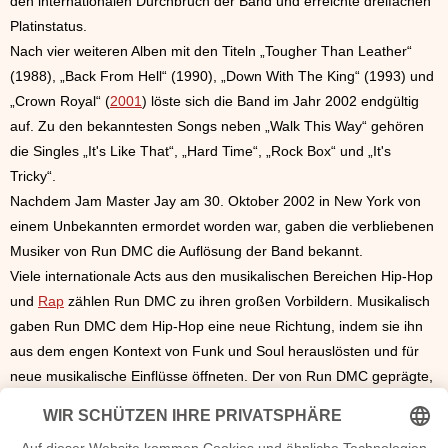
den internationalen Durchbruch der Band und erreichte dreifachen
Platinstatus.
Nach vier weiteren Alben mit den Titeln „Tougher Than Leather“
(1988), „Back From Hell“ (1990), „Down With The King“ (1993) und
„Crown Royal“ (
2001
) löste sich die Band im Jahr 2002 endgültig
auf. Zu den bekanntesten Songs neben „Walk This Way“ gehören
die Singles „It's Like That“, „Hard Time“, „Rock Box“ und „It's
Tricky“.
Nachdem Jam Master Jay am 30. Oktober 2002 in New York von
einem Unbekannten ermordet worden war, gaben die verbliebenen
Musiker von Run DMC die Auflösung der Band bekannt.
Viele internationale Acts aus den musikalischen Bereichen Hip-Hop
und
Rap
zählen Run DMC zu ihren großen Vorbildern. Musikalisch
gaben Run DMC dem Hip-Hop eine neue Richtung, indem sie ihn
aus dem engen Kontext von Funk und Soul herauslösten und für
neue musikalische Einflüsse öffneten. Der von Run DMC geprägte,
vielschichtige und komplexe von Beats begleitete Sprechgesang
verschaffte dem
Hip-Hop
nicht nur in Amerika, sondern vielmehr