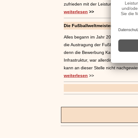
zufrieden mit der Leistung des Teams u
weiterlesen
>>
Die Fußballweltmeisterschaft 2022 
Alles begann im Jahr 2010, als die FI
die Austragung der Fußball-Weltmeist
denn die Bewerbung Katars bieb hinte
Infrastruktur, war allerdings dafür be
kann an dieser Stelle nicht nachgewie
weiterlesen
>>