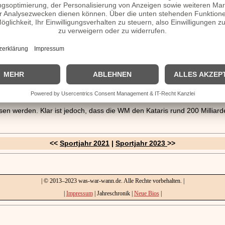
nd blickte positiv zurück auf die Spiele.
in Katar
FA (Federation Internationale de Football Association) dem arabischen 
erschaft 2022 zusprach. Die Entscheidung sorgte außerhalb des Emirat
r denen der Konkurrenten zurück. Darüber hinaus verfügte das Land üb
kannt, sportliche Großereignisse mit viele Geld an sich zu binden. Ob i
sen werden. Klar ist jedoch, dass die WM den Kataris rund 200 Milliard
<<
Sportjahr 2021
|
Sportjahr 2023
>>
| © 2013–2023 was-war-wann.de. Alle Rechte vorbehalten. |
|
Impressum
| Jahreschronik |
Neue Bios
|