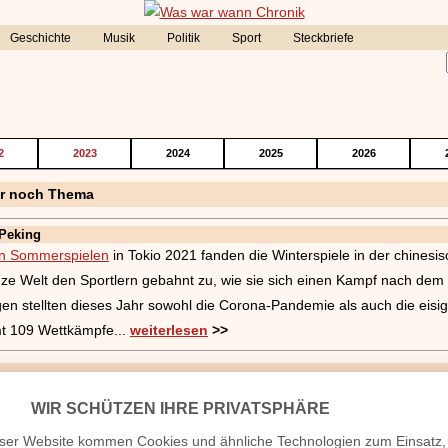
Geschichte
Musik
Politik
Sport
Steckbriefe
2
2023
2024
2025
2026
er noch Thema
 Peking
n Sommerspielen
in Tokio 2021 fanden die Winterspiele in der chinesi
ze Welt den Sportlern gebahnt zu, wie sie sich einen Kampf nach de
ngen stellten dieses Jahr sowohl die Corona-Pandemie als auch die eis
mt 109 Wettkämpfe...
weiterlesen
>>
 im Vorfeld unter dem Eindruck der Unsicherheiten und Zweifel rund 
er Corona-Pandemie sowie den Unruhen in der Ukraine. Dennoch: da