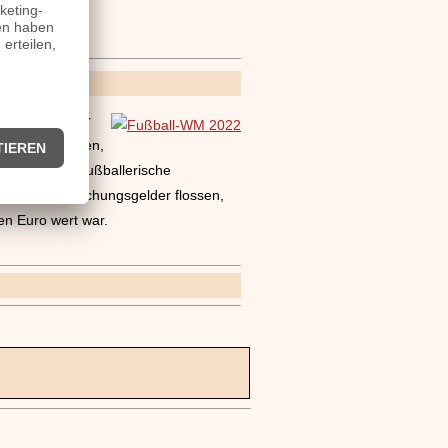
Golfstaat Katar
s für Erstaunen,
er keinerlei fußballerische
m Vorfeld Bestechungsgelder flossen,
en Euro wert war.