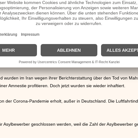
sident von Peru, wurde wegen der Annahme von Bestechungsgeldern in 
eilt.
nekrieg war Russlands Präsident Putin nicht isoliert. Er lud in Kasan, 
Regierungschefs reisten an.
 Hisbollah Hunderte Millionen Dollar in einem Krankenhaus in Beirut ve
riff Israel unvermindert an.
urden im Iran wegen ihrer Berichterstattung über den Tod von Mahsa 
ner Amnestie profitieren. Doch jetzt wurden sie wieder inhaftiert.
on der Corona-Pandemie erholt, außer in Deutschland. Die Luftfahrtindu
.
ür Asylbewerber geschlossen werden, weil die Zahl der Asylbewerber ge