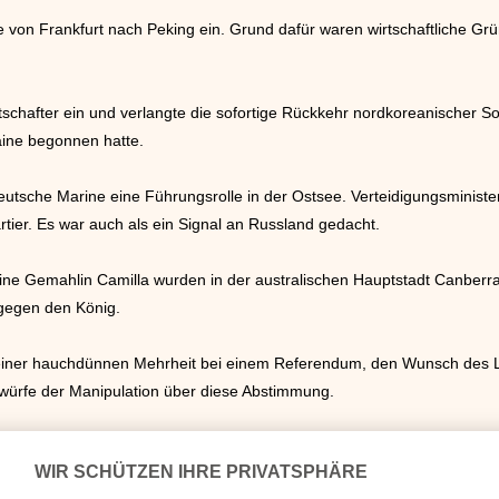
e von Frankfurt nach Peking ein. Grund dafür waren wirtschaftliche Grün
tschafter ein und verlangte die sofortige Rückkehr nordkoreanischer 
aine begonnen hatte.
tsche Marine eine Führungsrolle in der Ostsee. Verteidigungsminist
tier. Es war auch als ein Signal an Russland gedacht.
 seine Gemahlin Camilla wurden in der australischen Hauptstadt Canber
n gegen den König.
iner hauchdünnen Mehrheit bei einem Referendum, den Wunsch des Lan
ürfe der Manipulation über diese Abstimmung.
rt von Islamisten auf den Philippinen verschleppt und mehrere Monate 