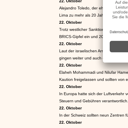
22. Oktober
Alejandro Toledo, der ehemalige Prä
Lima zu mehr als 20 Jahren Haft verurt
22. Oktober
Trotz westlicher Sanktionen und Ukrai
BRICS-Gipfel ein und 20 Staats- und 
22. Oktober
Laut der israelischen Armee sollte die
gingen weiter und auch die Hisbollah g
22. Oktober
Elaheh Mohammadi und Nilufar Hamed w
Kaution freigelassen und sollten von ei
22. Oktober
In Europa hatte sich der Luftverkehr v
Steuern und Gebühren verantwortlich
22. Oktober
In der Schweiz sollten neun Zentren f
22. Oktober