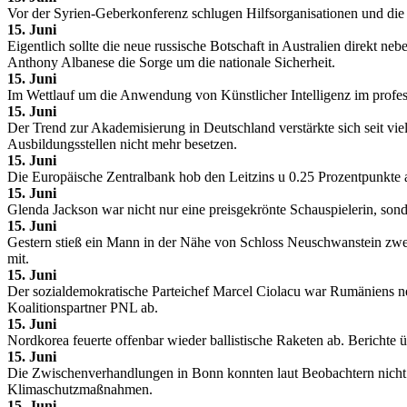
Vor der Syrien-Geberkonferenz schlugen Hilfsorganisationen und die 
15. Juni
Eigentlich sollte die neue russische Botschaft in Australien direkt 
Anthony Albanese die Sorge um die nationale Sicherheit.
15. Juni
Im Wettlauf um die Anwendung von Künstlicher Intelligenz im profes
15. Juni
Der Trend zur Akademisierung in Deutschland verstärkte sich seit vi
Ausbildungsstellen nicht mehr besetzen.
15. Juni
Die Europäische Zentralbank hob den Leitzins u 0.25 Prozentpunkte an
15. Juni
Glenda Jackson war nicht nur eine preisgekrönte Schauspielerin, sond
15. Juni
Gestern stieß ein Mann in der Nähe von Schloss Neuschwanstein zwei 
mit.
15. Juni
Der sozialdemokratische Parteichef Marcel Ciolacu war Rumäniens neu
Koalitionspartner PNL ab.
15. Juni
Nordkorea feuerte offenbar wieder ballistische Raketen ab. Berichte
15. Juni
Die Zwischenverhandlungen in Bonn konnten laut Beobachtern nicht di
Klimaschutzmaßnahmen.
15. Juni