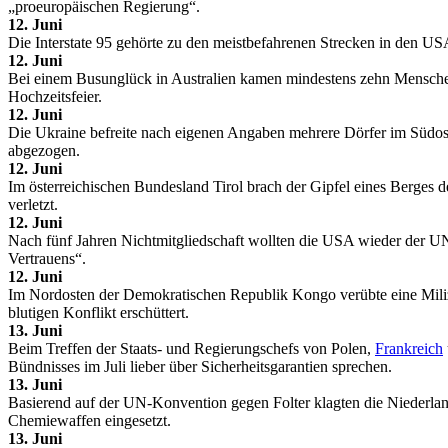
„proeuropäischen Regierung“.
12. Juni
Die Interstate 95 gehörte zu den meistbefahrenen Strecken in den USA
12. Juni
Bei einem Busunglück in Australien kamen mindestens zehn Menschen 
Hochzeitsfeier.
12. Juni
Die Ukraine befreite nach eigenen Angaben mehrere Dörfer im Südos
abgezogen.
12. Juni
Im österreichischen Bundesland Tirol brach der Gipfel eines Berges
verletzt.
12. Juni
Nach fünf Jahren Nichtmitgliedschaft wollten die USA wieder der U
Vertrauens“.
12. Juni
Im Nordosten der Demokratischen Republik Kongo verübte eine Miliz 
blutigen Konflikt erschüttert.
13. Juni
Beim Treffen der Staats- und Regierungschefs von Polen,
Frankreich
Bündnisses im Juli lieber über Sicherheitsgarantien sprechen.
13. Juni
Basierend auf der UN-Konvention gegen Folter klagten die Niederlan
Chemiewaffen eingesetzt.
13. Juni