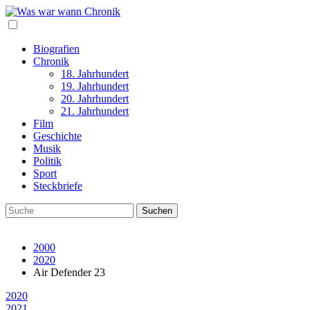
Biografien
Chronik
18. Jahrhundert
19. Jahrhundert
20. Jahrhundert
21. Jahrhundert
Film
Geschichte
Musik
Politik
Sport
Steckbriefe
2000
2020
Air Defender 23
2020
2021