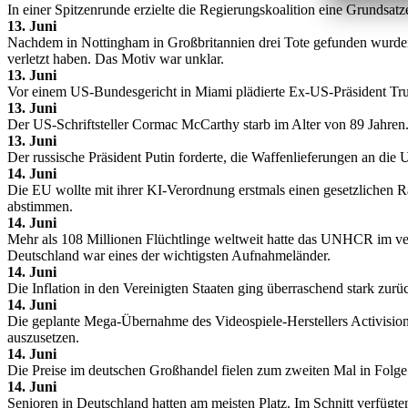
In einer Spitzenrunde erzielte die Regierungskoalition eine Grundsa
13. Juni
Nachdem in Nottingham in Großbritannien drei Tote gefunden wurden,
verletzt haben. Das Motiv war unklar.
13. Juni
Vor einem US-Bundesgericht in Miami plädierte Ex-US-Präsident Trum
13. Juni
Der US-Schriftsteller Cormac McCarthy starb im Alter von 89 Jahren.
13. Juni
Der russische Präsident Putin forderte, die Waffenlieferungen an die
14. Juni
Die EU wollte mit ihrer KI-Verordnung erstmals einen gesetzlichen
abstimmen.
14. Juni
Mehr als 108 Millionen Flüchtlinge weltweit hatte das UNHCR im ver
Deutschland war eines der wichtigsten Aufnahmeländer.
14. Juni
Die Inflation in den Vereinigten Staaten ging überraschend stark zu
14. Juni
Die geplante Mega-Übernahme des Videospiele-Herstellers Activision
auszusetzen.
14. Juni
Die Preise im deutschen Großhandel fielen zum zweiten Mal in Folge.
14. Juni
Senioren in Deutschland hatten am meisten Platz. Im Schnitt verfügt