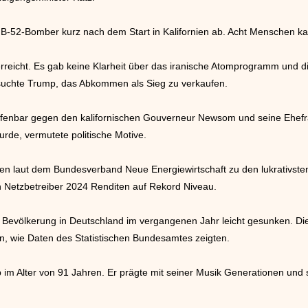
n B-52-Bomber kurz nach dem Start in Kalifornien ab. Acht Menschen
 erreicht. Es gab keine Klarheit über das iranische Atomprogramm und d
ersuchte Trump, das Abkommen als Sieg zu verkaufen.
offenbar gegen den kalifornischen Gouverneur Newsom und seine Ehefr
rde, vermutete politische Motive.
ten laut dem Bundesverband Neue Energiewirtschaft zu den lukrativst
n Netzbetreiber 2024 Renditen auf Rekord Niveau.
ie Bevölkerung in Deutschland im vergangenen Jahr leicht gesunken. 
en, wie Daten des Statistischen Bundesamtes zeigten.
b im Alter von 91 Jahren. Er prägte mit seiner Musik Generationen und 