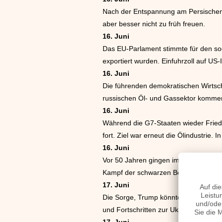
Nach der Entspannung am Persischen Go
aber besser nicht zu früh freuen.
16. Juni
Das EU-Parlament stimmte für den sog
exportiert wurden. Einfuhrzoll auf US-I
16. Juni
Die führenden demokratischen Wirtsch
russischen Öl- und Gassektor kommen,
16. Juni
Während die G7-Staaten wieder Friede
fort. Ziel war erneut die Ölindustrie.
16. Juni
Vor 50 Jahren gingen im südafrikani
Kampf der schwarzen Bevölkerungsmeh
17. Juni
Die Sorge, Trump könnte vom G7-Treff
und Fortschritten zur Ukraine und Iran
17. Juni