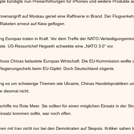
ple kündigte nun Preiserhöhungen für iPhones und weitere Produkte a
enangriff auf Moskau geriet eine Raffinerie in Brand. Der Flugverkeh
 Raketen erneut auf Kiew geflogen.
ung Europas traten in Kraft. Vor dem Treffe der NATO-Verteidigungsmin
ste. US-Ressortchef Hegseth schwebte eine „NATO 3.0“ vor.
ss Chinas belastete Europas Wirtschaft. Die EU-Kommission wollte du
egierungschefs beim EU-Gipfel. Doch Deutschland zögerte.
ng es um schwierige Themen wie Ukraine, Chinas Handelspraktiken un
e diesmal nicht.
hiffe ins Rote Meer. Sie sollten für einen möglichen Einsatz in der S
insatz kommen sollte, war noch offen.
mit Iran nicht nur bei den Demokraten auf Skepsis. Kritiker sahen Ira