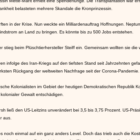
n Mette-Marit erhielt eine Spenderlunge. Die Transplantation war erfol
rankheit belasteten mehrere Skandale die Kronprinzessin.
ften in der Krise. Nun weckte ein Milliardenauftrag Hoffnungen. Nep
indstrom an Land zu bringen. Es könnte bis zu 500 Jobs entstehen.
 stieg beim Plüschtierhersteller Steiff ein. Gemeinsam wollten sie die
en infolge des Iran-Kriegs auf den tiefsten Stand seit Jahrzehnten gefal
ärksten Rückgang der weltweiten Nachfrage seit der Corona-Pandemie.
gische Kolonialisten im Gebiet der heutigen Demokratischen Republik Ko
kolonialer Gewalt entschädigen.
h ließ den US-Leitzins unverändert bei 3,5 bis 3,75 Prozent. US-Präs
r aus.
es noch einmal auf ein ganz anders Level. Doch das trieb auch die Kos