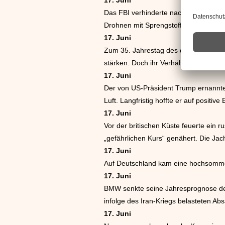
Das FBI verhinderte nach eigenen An
Drohnen mit Sprengstoff und Scharf
17. Juni
Zum 35. Jahrestag des deutsch-polni
stärken. Doch ihr Verhältnis galt weiter
17. Juni
Der von US-Präsident Trump ernannte 
Luft. Langfristig hoffte er auf positive
17. Juni
Vor der britischen Küste feuerte ein 
„gefährlichen Kurs“ genähert. Die Jac
17. Juni
Auf Deutschland kam eine hochsommerl
17. Juni
BMW senkte seine Jahresprognose deu
infolge des Iran-Kriegs belasteten A
17. Juni