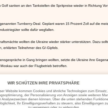
lf sanken an den Tankstellen die Spritpreise wieder in Richtung Vorkr
enannten Turnberry-Deal. Geplant waren 15 Prozent Zoll auf die meis
ndustriegüter sollte dafür wegfallen.
aftsmächte wollten die Ukraine wieder stärker unterstützen. Dazu sol
 erklärten Teilnehmer des G/-Gipfels.
nsgespräche in Gang bringen wollten, setzte die Ukraine ihre Gegenang
 In Moskau war auch der Flugbetrieb betroffen.
schen Township Soweto Tausende Schüler auf die Straße. Der Aufstand
rheit gegen das rassistische Apartheid-System.
en wieder vorzeitig abreisen, bewahrheitete sich nicht. Bundeskanzl
.