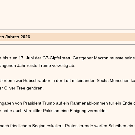
es Jahres 2026
e bis zum 17. Juni der G7-Gipfel statt. Gastgeber Macron musste sei
gangenen Jahr reiste Trump vorzeitig ab.
llidierten zwei Hubschrauber in der Luft miteinander. Sechs Menschen
r Oliver Tree gehören.
 Angaben von Präsident Trump auf ein Rahmenabkommen für ein Ende d
atte auch Vermittler Pakistan eine Einigung vermeldet.
ach friedlichem Beginn eskaliert. Protestierende warfen Scheiben ein 