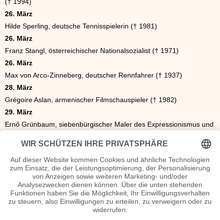
(† 1994)
26. März
Hilde Sperling, deutsche Tennisspielerin († 1981)
26. März
Franz Stangl, österreichischer Nationalsozialist († 1971)
26. März
Max von Arco-Zinneberg, deutscher Rennfahrer († 1937)
28. März
Grégoire Aslan, armenischer Filmschauspieler († 1982)
29. März
Ernő Grünbaum, siebenbürgischer Maler des Expressionismus und
Kubismus († 1944 oder 1945)
29. März
Sigfried Uiberreither, deutscher Nationalsozialist und
Kriegsverbrecher († 1984)
29. März
Egon Wagenknecht, deutscher Forst- und Jagdwissenschaftler (†
2005)