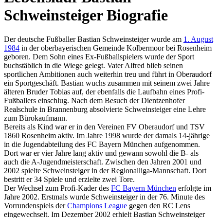
Schweinsteiger Biografie
Der deutsche Fußballer Bastian Schweinsteiger wurde am
1. August
1984
in der oberbayerischen Gemeinde Kolbermoor bei Rosenheim
geboren. Dem Sohn eines Ex-Fußballspielers wurde der Sport
buchstäblich in die Wiege gelegt. Vater Alfred blieb seinen
sportlichen Ambitionen auch weiterhin treu und führt in Oberaudorf
ein Sportgeschäft. Bastian wuchs zusammen mit seinem zwei Jahre
älteren Bruder Tobias auf, der ebenfalls die Laufbahn eines Profi-
Fußballers einschlug. Nach dem Besuch der Dientzenhofer
Realschule in Brannenburg absolvierte Schweinsteiger eine Lehre
zum Bürokaufmann.
Bereits als Kind war er in den Vereinen FV Oberaudorf und TSV
1860 Rosenheim aktiv. Im Jahre 1998 wurde der damals 14-jährige
in die Jugendabteilung des FC Bayern München aufgenommen.
Dort war er vier Jahre lang aktiv und gewann sowohl die B- als
auch die A-Jugendmeisterschaft. Zwischen den Jahren 2001 und
2002 spielte Schweinsteiger in der Regionalliga-Mannschaft. Dort
bestritt er 34 Spiele und erzielte zwei Tore.
Der Wechsel zum Profi-Kader des
FC Bayern München
erfolgte im
Jahre 2002. Erstmals wurde Schweinsteiger in der 76. Minute des
Vorrundenspiels der
Champions League
gegen den RC Lens
eingewechselt. Im Dezember 2002 erhielt Bastian Schweinsteiger