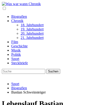
Biografien
Chronik
18. Jahrhundert
19. Jahrhundert
20. Jahrhundert
21. Jahrhundert
Film
Geschichte
Musik
Politik
Sport
Steckbriefe
Sport
Biografien
Bastian Schweinsteiger
Lebenslauf Bastian