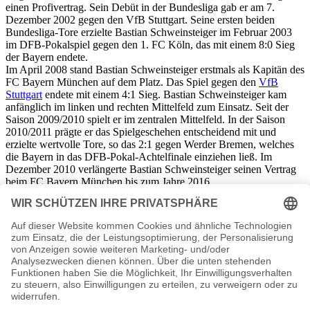
einen Profivertrag. Sein Debüt in der Bundesliga gab er am 7.
Dezember 2002 gegen den VfB Stuttgart. Seine ersten beiden
Bundesliga-Tore erzielte Bastian Schweinsteiger im Februar 2003
im DFB-Pokalspiel gegen den 1. FC Köln, das mit einem 8:0 Sieg
der Bayern endete.
Im April 2008 stand Bastian Schweinsteiger erstmals als Kapitän des
FC Bayern München auf dem Platz. Das Spiel gegen den
VfB
Stuttgart
endete mit einem 4:1 Sieg. Bastian Schweinsteiger kam
anfänglich im linken und rechten Mittelfeld zum Einsatz. Seit der
Saison 2009/2010 spielt er im zentralen Mittelfeld. In der Saison
2010/2011 prägte er das Spielgeschehen entscheidend mit und
erzielte wertvolle Tore, so das 2:1 gegen Werder Bremen, welches
die Bayern in das DFB-Pokal-Achtelfinale einziehen ließ. Im
Dezember 2010 verlängerte Bastian Schweinsteiger seinen Vertrag
beim FC Bayern München bis zum Jahre 2016.
Der erste Einsatz Schweinssteigers in der deutschen
Nationalmannschaft erfolgte im Juni 2004 in Kaiserslautern. Das
Spiel gegen Ungarn ging mit 0:2 verloren. Die ersten beiden Tore in
der Nationalelf schoss Schweinsteiger bei einem Testspiel gegen
Russland im Jahre 2005. Das Spiel endete 2:2 unentschieden. Mit
der A-Nationalmannschaft nahm er an mehreren Europa- und
Weltmeisterschaftsspielen teil. Bei der WM 2006 in Deutschland
schoss er zwei Tore im Spiel um Platz 3 gegen Portugal. Nach dem
Spiel wurde er als „Man of the Match“ geehrt.
Bastian Schweinsteiger besitzt weitere Ehrungen, wie das „Silberne