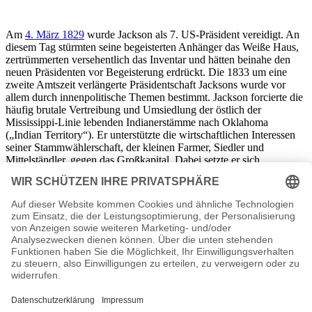
Am
4. März 1829
wurde Jackson als 7. US-Präsident vereidigt. An
diesem Tag stürmten seine begeisterten Anhänger das Weiße Haus,
zertrümmerten versehentlich das Inventar und hätten beinahe den
neuen Präsidenten vor Begeisterung erdrückt. Die 1833 um eine
zweite Amtszeit verlängerte Präsidentschaft Jacksons wurde vor
allem durch innenpolitische Themen bestimmt. Jackson forcierte die
häufig brutale Vertreibung und Umsiedlung der östlich der
Mississippi-Linie lebenden Indianerstämme nach Oklahoma
(„Indian Territory“). Er unterstützte die wirtschaftlichen Interessen
seiner Stammwählerschaft, der kleinen Farmer, Siedler und
Mittelständler, gegen das Großkapital. Dabei setzte er sich
erfolgreich gegen das Weiterbestehen der „Second Bank of the
United States“ ein, die vor allem für die Geschäfte der etablierten
Kreisen des „Großen Geldes“ an der Ostküste stand. Bedeutend war
Jacksons Rolle auch in der „Nullifikationskrise“ 1832/33. Energisch
und trickreich konterte er den Versuch South Carolinas, sich im
Zusammenhang mit einem Streit um Bundeszollgesetze das
prinzipielle Recht, aus der Union austreten zu dürfen, anzumaßen.
1835 überstand Jackson ein Pistolen-Attentat unverletzt.
Außenpolitisch war Jackson 1836 durch die
Unabhängigkeitserklärung der mexikanischen Provinz Texas
gefordert. Nach anfänglichem Zögern erkannte er die bereits vom
US-Kongress anerkannte Republik Texas am letzen Tag seiner