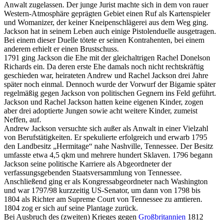
Anwalt zugelassen. Der junge Jurist machte sich in dem von rauer
Western-Atmosphäre geprägten Gebiet einen Ruf als Kartenspieler
und Womanizer, der keiner Kneipenschlägerei aus dem Weg ging.
Jackson hat in seinem Leben auch einige Pistolenduelle ausgetragen.
Bei einem dieser Duelle tötete er seinen Kontrahenten, bei einem
anderem erhielt er einen Brustschuss.
1791 ging Jackson die Ehe mit der gleichaltrigen Rachel Donelson
Richards ein. Da deren erste Ehe damals noch nicht rechtskräftig
geschieden war, heirateten Andrew und Rachel Jackson drei Jahre
später noch einmal. Dennoch wurde der Vorwurf der Bigamie später
regelmäßig gegen Jackson von politischen Gegnern ins Feld geführt.
Jackson und Rachel Jackson hatten keine eigenen Kinder, zogen
aber drei adoptierte Jungen sowie acht weitere Kinder, zumeist
Neffen, auf.
Andrew Jackson versuchte sich außer als Anwalt in einer Vielzahl
von Berufstätigkeiten. Er spekulierte erfolgreich und erwarb 1795
den Landbesitz „Hermitage“ nahe Nashville, Tennessee. Der Besitz
umfasste etwa 4,5 qkm und mehrere hundert Sklaven. 1796 begann
Jackson seine politische Karriere als Abgeordneter der
verfassungsgebenden Staatsversammlung von Tennessee.
Anschließend ging er als Kongressabgeordneter nach Washington
und war 1797/98 kurzzeitig US-Senator, um dann von 1798 bis
1804 als Richter am Supreme Court von Tennessee zu amtieren.
1804 zog er sich auf seine Plantage zurück.
Bei Ausbruch des (zweiten) Krieges gegen
Großbritannien
1812