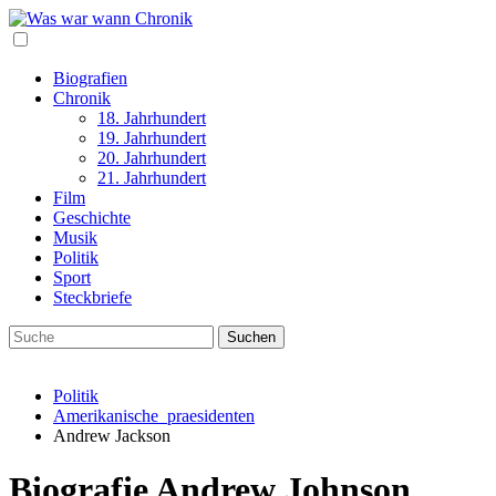
Biografien
Chronik
18. Jahrhundert
19. Jahrhundert
20. Jahrhundert
21. Jahrhundert
Film
Geschichte
Musik
Politik
Sport
Steckbriefe
Politik
Amerikanische_praesidenten
Andrew Jackson
Biografie Andrew Johnson