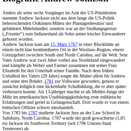
Anders als seine sechs Vorgänger im Amt des US-Präsidenten
stammte Andrew Jackson nicht aus dem lange die US-Politik
beherrschenden Ostküsten-Milieu der Plantagenbesitzer und
gebildeten Mittelständler, sondern war an der Siedlungsgrenze
(„Frontier“) zum Indianerland als Sohn armer irischer Einwanderer
geboren worden.
Andrew Jackson kam am
15. März 1767
in einer Blockhütte an
einem nicht klar bestimmbaren Ort in der Waxhaw-Region, einem
Grenzgebiet zwischen South und North Carolina, auf die Welt. Sein
Vater Andrew war zwei Jahre vorher aus Nordirland eingewandert
und kämpfte als Weber und Farmer zusammen mit seiner Frau
Elizabeth für den Unterhalt seiner Familie. Nach dem frühen
Unfalltod des Vaters (29 Jahre) sorgte die Mutter allein für Andrew
und seine drei Brüder.
1781
zur Vollwaise geworden, genoss er
zunächst lediglich eine lückenhafte Schulbildung, die er aber später
verbessern konnte. Als 13-jähriger machte er als Melder-Junge der
Miliz im amerikanischen Unabhängigkeitskrieg erste militärische
Erfahrungen und geriet in Gefangenschaft. Dort wurde er von einem
britischen Offizier schwer misshandelt.
Von 1785 bis
1787
studierte Jackson Jura an der Law School in
Salisbury, North Carolina. 1787 wurde der groß gewachsene (1,85
m) Jackson im Southwest Territory (seit 1796 Unions-Staat
Tennessee) als