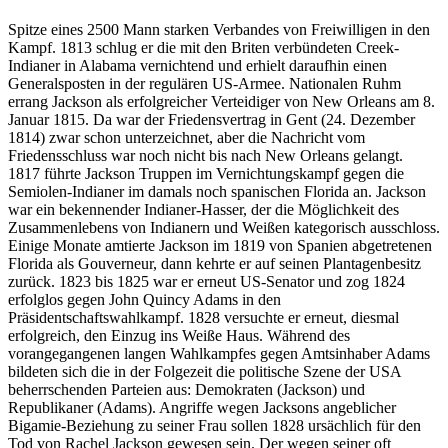
Spitze eines 2500 Mann starken Verbandes von Freiwilligen in den
Kampf. 1813 schlug er die mit den Briten verbündeten Creek-
Indianer in Alabama vernichtend und erhielt daraufhin einen
Generalsposten in der regulären US-Armee. Nationalen Ruhm
errang Jackson als erfolgreicher Verteidiger von New Orleans am 8.
Januar 1815. Da war der Friedensvertrag in Gent (24. Dezember
1814) zwar schon unterzeichnet, aber die Nachricht vom
Friedensschluss war noch nicht bis nach New Orleans gelangt.
1817 führte Jackson Truppen im Vernichtungskampf gegen die
Semiolen-Indianer im damals noch spanischen Florida an. Jackson
war ein bekennender Indianer-Hasser, der die Möglichkeit des
Zusammenlebens von Indianern und Weißen kategorisch ausschloss.
Einige Monate amtierte Jackson im 1819 von Spanien abgetretenen
Florida als Gouverneur, dann kehrte er auf seinen Plantagenbesitz
zurück. 1823 bis 1825 war er erneut US-Senator und zog 1824
erfolglos gegen John Quincy Adams in den
Präsidentschaftswahlkampf. 1828 versuchte er erneut, diesmal
erfolgreich, den Einzug ins Weiße Haus. Während des
vorangegangenen langen Wahlkampfes gegen Amtsinhaber Adams
bildeten sich die in der Folgezeit die politische Szene der USA
beherrschenden Parteien aus: Demokraten (Jackson) und
Republikaner (Adams). Angriffe wegen Jacksons angeblicher
Bigamie-Beziehung zu seiner Frau sollen 1828 ursächlich für den
Tod von Rachel Jackson gewesen sein. Der wegen seiner oft