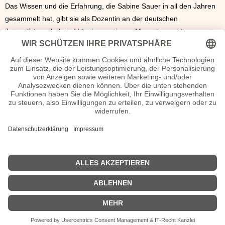
Das Wissen und die Erfahrung, die Sabine Sauer in all den Jahren
gesammelt hat, gibt sie als Dozentin an der deutschen
Journalistenschule in
München
an junge Menschen weiter.
Sabine Sauer Seiten, Steckbrief etc.
Sabine Sauer Steckbrief
Filme Sabine Sauer Sendungen etc.
1983 - Telestar
1984 - Kino Hitparade
1986 - Kino-Revue der Welterfolge
1986-1992 - Showfenster
1993 - Stars in der Manege
1994-1995 - NDR Talk Show
1990-2001 - Fernweh - das Reisemagazin
2003-2020 - Wir in Bayern
| © 2013–2023 was-war-wann.de. Alle Rechte vorbehalten. |
|
Impressum
| Kurzbiografie deutsch | Vita |