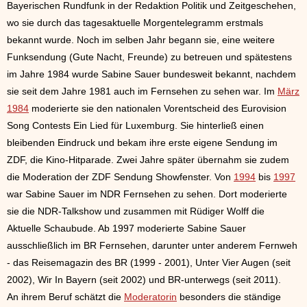
Bayerischen Rundfunk in der Redaktion Politik und Zeitgeschehen,
wo sie durch das tagesaktuelle Morgentelegramm erstmals
bekannt wurde. Noch im selben Jahr begann sie, eine weitere
Funksendung (Gute Nacht, Freunde) zu betreuen und spätestens
im Jahre 1984 wurde Sabine Sauer bundesweit bekannt, nachdem
sie seit dem Jahre 1981 auch im Fernsehen zu sehen war. Im
März
1984
moderierte sie den nationalen Vorentscheid des Eurovision
Song Contests Ein Lied für Luxemburg. Sie hinterließ einen
bleibenden Eindruck und bekam ihre erste eigene Sendung im
ZDF, die Kino-Hitparade. Zwei Jahre später übernahm sie zudem
die Moderation der ZDF Sendung Showfenster. Von
1994
bis
1997
war Sabine Sauer im NDR Fernsehen zu sehen. Dort moderierte
sie die NDR-Talkshow und zusammen mit Rüdiger Wolff die
Aktuelle Schaubude. Ab 1997 moderierte Sabine Sauer
ausschließlich im BR Fernsehen, darunter unter anderem Fernweh
- das Reisemagazin des BR (1999 - 2001), Unter Vier Augen (seit
2002), Wir In Bayern (seit 2002) und BR-unterwegs (seit 2011).
An ihrem Beruf schätzt die
Moderatorin
besonders die ständige