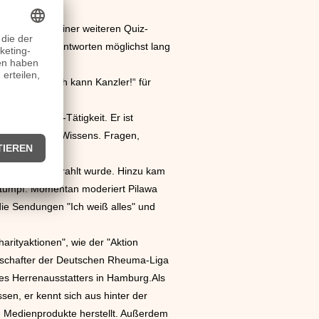
 TV-Konzept einer weiteren Quiz-
erschiedene Antworten möglichst lang
-Sendung „Ich kann Kanzler!“ für
 mediale TV-Tätigkeit. Er ist
anze Welt des Wissens. Fragen,
uletzt ausgestrahlt wurde. Hinzu kam
Stumpf. Momentan moderiert Pilawa
e Sendungen "Ich weiß alles" und
rityaktionen", wie der "Aktion
Botschafter der Deutschen Rheuma-Liga
ines Herrenausstatters in Hamburg.Als
sen, er kennt sich aus hinter der
e Medienprodukte herstellt. Außerdem