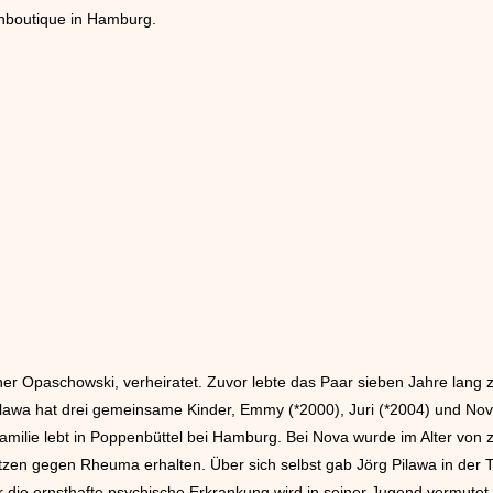
enboutique in Hamburg.
früher Opaschowski, verheiratet. Zuvor lebte das Paar sieben Jahre lan
awa hat drei gemeinsame Kinder, Emmy (*2000), Juri (*2004) und Nov
amilie lebt in Poppenbüttel bei Hamburg. Bei Nova wurde im Alter von 
tzen gegen Rheuma erhalten. Über sich selbst gab Jörg Pilawa in der T
 die ernsthafte psychische Erkrankung wird in seiner Jugend vermutet