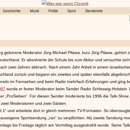
Geschichte
Musik
Politik
Sport
Steckbriefe
 geborene Moderator Jörg Michael Pilawa, kurz Jörg Pilawa, gehört 
eutschland. Er absolvierte die Schule bis zum Abitur und versuchte sic
ch zwei Jahren abbrach. Nach einem Jahr Arbeit in einem israelischen 
schland zurück und begann ein zweites und später ebenfalls abgebroc
bereits im Fernsehen und beim Radio mehrfach Erfahrungen und ging 
987
wurde er fester Moderator beim Sender Radio Schleswig-Holstein. D
r „ProSieben“. Für diesen Sender moderierte bis 1996 die Talk-Show
ls zwei Moderatoren und zwei Gästen.
at.1“ und arbeitete dort in gleich mehreren TV-Formaten. So überzeugt
hauseigene Sportsendung „ran“ zu verpflichten. Als zweite Sendung mo
ontags bis Freitags täglich am Vormittag ausgestrahlt wurde. Seine T