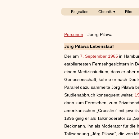
Biografien
Chronik
Film
Personen
Joerg Pilawa
Jörg Pilawa Lebenslauf
Der am
7. September 1965
in Hamburg
etabliertesten Fernsehgesichtern in D
einem Medizinstudium, dass er aber na
Genossenschaft, kehrte er nach Deut
Parallel dazu sammelte Jörg Pilawa 
Studienabbruch konsequent weiter.
1
dann zum Fernsehen, zum Privatsende
amerikanischen „Crossfire“ mit jewei
1996 ging er als Talkmoderator zu „S
Beckmann, ihn als Moderator für die 
Talksendung „Jörg Pilawa“, die von M