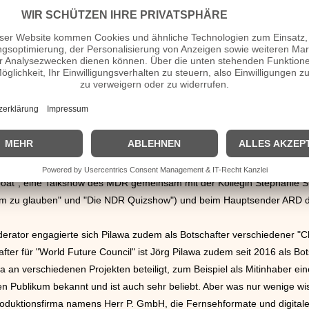
 Ländertest“ sowie „Frag doch mal die Maus“.
l. Seitdem arbeitet Pilawa beim ZDF. Dort erarbeitete Jörg Pilawa das
r die Kandidaten die Gewinnsumme durch Teilen der Gesamtsumme auf v
n sind unter anderem „Der Super-Champion“ und die politische Casting
ehrere Auszeichnungen, beispielsweise die „Goldene Kamera“ für seine
ne neueste Veröffentlichung erschien
2011
unter dem Titel „Pilawas g
eute im ARD ausgestrahlte Fernsehsendung "das Quizduell", die
2019
z
oat", eine Talkshow des MDR gemeinsam mit der Kollegin Stephanie 
zu glauben" und "Die NDR Quizshow") und beim Hauptsender ARD di
rator engagierte sich Pilawa zudem als Botschafter verschiedener "Cha
after für "World Future Council" ist Jörg Pilawa zudem seit 2016 als 
a an verschiedenen Projekten beteiligt, zum Beispiel als Mitinhaber e
en Publikum bekannt und ist auch sehr beliebt. Aber was nur wenige wis
roduktionsfirma namens Herr P. GmbH, die Fernsehformate und digital