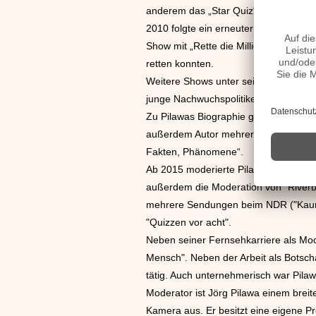
anderem das „Star Quiz“, „PISA – der
2010 folgte ein erneuter Senderwechse
Show mit „Rette die Million“, bei de
retten konnten.
Weitere Shows unter seiner Moderatio
junge Nachwuchspolitiker.
Zu Pilawas Biographie gehören auch m
außerdem Autor mehrerer Bücher. Sei
Fakten, Phänomene“.
Ab 2015 moderierte Pilawa, die bis h
außerdem die Moderation von "Riverb
mehrere Sendungen beim NDR ("Kaum 
"Quizzen vor acht".
Neben seiner Fernsehkarriere als Mode
Mensch". Neben der Arbeit als Botsch
tätig. Auch unternehmerisch war Pilaw
Moderator ist Jörg Pilawa einem breit
Kamera aus. Er besitzt eine eigene P