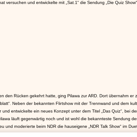
at versuchen und entwickelte mit „Sat.1“ die Sendung „Die Quiz Show“,
 den Rücken gekehrt hatte, ging Pilawa zur ARD. Dort übernahm er zu
blatt“. Neben der bekannten Flirtshow mit der Trennwand und dem ku
 und entwickelte ein neues Konzept unter dem Titel „Das Quiz“, bei 
Pilawa läuft gegenwärtig noch und ist wohl die bekannteste Sendung d
reu und moderierte beim NDR die hauseigene „NDR Talk Show“ im Duett
ndlach und danach bis zu seinem eigenen Ausstieg 2007
Julia Westlake