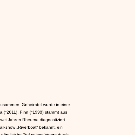
g zusammen. Geheiratet wurde in einer
a (*2011). Finn (*1998) stammt aus
zwei Jahren Rheuma diagnostiziert
alkshow „Riverboat“ bekannt, ein
, nämlich im Tod seines Vaters durch