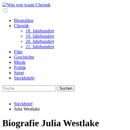
Biografien
Chronik
18. Jahrhundert
19. Jahrhundert
20. Jahrhundert
21. Jahrhundert
Film
Geschichte
Musik
Politik
Sport
Steckbriefe
Steckbrief
Julia Westlake
Biografie Julia Westlake