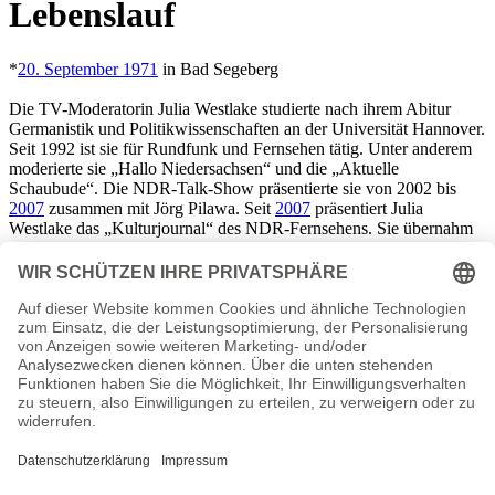
Lebenslauf
*
20. September 1971
in Bad Segeberg
Die TV-Moderatorin Julia Westlake studierte nach ihrem Abitur
Germanistik und Politikwissenschaften an der Universität Hannover.
Seit 1992 ist sie für Rundfunk und Fernsehen tätig. Unter anderem
moderierte sie „Hallo Niedersachsen“ und die „Aktuelle
Schaubude“. Die NDR-Talk-Show präsentierte sie von 2002 bis
2007
zusammen mit Jörg Pilawa. Seit
2007
präsentiert Julia
Westlake das „Kulturjournal“ des NDR-Fernsehens. Sie übernahm
hier die Nachfolge von
Caren Miosga
. Außerdem gehört Westlake
zum Rateteam der SWR-Sendung „Ich trage einen großen Namen“.
Julia Westlake privat
Die Moderatorin lebt mit ihrer Familie in Hamburg. Sie lebt mit dem
Kollegen
Alexander Bommes
zusammen. Seit 2009 hat das Paar
einen Sohn. Ein zweiter Sohn wurde 2013 geboren.
Julia Westlake Seiten, Steckbrief, Kurzbio etc.