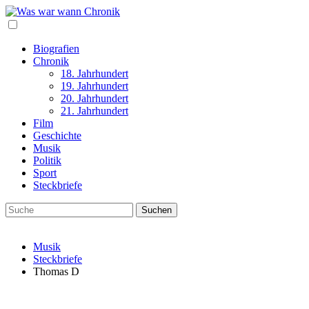
Biografien
Chronik
18. Jahrhundert
19. Jahrhundert
20. Jahrhundert
21. Jahrhundert
Film
Geschichte
Musik
Politik
Sport
Steckbriefe
Musik
Steckbriefe
Thomas D