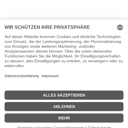
Thomas D Seiten, Herkunft, verheiratet, Kinder, Kurzbio etc.
n.n.v. - Die offizielle Thomas D Homepage
Movies Thomas D Filme
n.n.v.
| © 2013–2025 was-war-wann.de. Alle Rechte vorbehalten. |
|
1700
|
1800
|
1900
|
2000
|