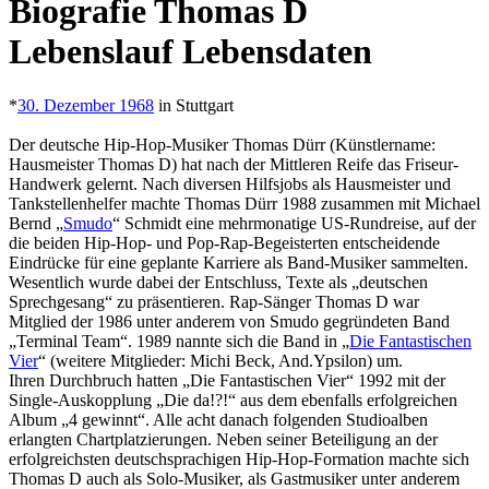
Biografie Thomas D
Lebenslauf Lebensdaten
*
30. Dezember 1968
in Stuttgart
Der deutsche Hip-Hop-Musiker Thomas Dürr (Künstlername:
Hausmeister Thomas D) hat nach der Mittleren Reife das Friseur-
Handwerk gelernt. Nach diversen Hilfsjobs als Hausmeister und
Tankstellenhelfer machte Thomas Dürr 1988 zusammen mit Michael
Bernd „
Smudo
“ Schmidt eine mehrmonatige US-Rundreise, auf der
die beiden Hip-Hop- und Pop-Rap-Begeisterten entscheidende
Eindrücke für eine geplante Karriere als Band-Musiker sammelten.
Wesentlich wurde dabei der Entschluss, Texte als „deutschen
Sprechgesang“ zu präsentieren. Rap-Sänger Thomas D war
Mitglied der 1986 unter anderem von Smudo gegründeten Band
„Terminal Team“. 1989 nannte sich die Band in „
Die Fantastischen
Vier
“ (weitere Mitglieder: Michi Beck, And.Ypsilon) um.
Ihren Durchbruch hatten „Die Fantastischen Vier“ 1992 mit der
Single-Auskopplung „Die da!?!“ aus dem ebenfalls erfolgreichen
Album „4 gewinnt“. Alle acht danach folgenden Studioalben
erlangten Chartplatzierungen. Neben seiner Beteiligung an der
erfolgreichsten deutschsprachigen Hip-Hop-Formation machte sich
Thomas D auch als Solo-Musiker, als Gastmusiker unter anderem