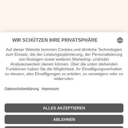
Per Gessle Seiten, Herkunft, verheiratet, Kinder, Kurzbio etc.
n.n.v. - Die offizielle Per Gessle Homepage
Movies Per Gessle Filme
n.n.v.