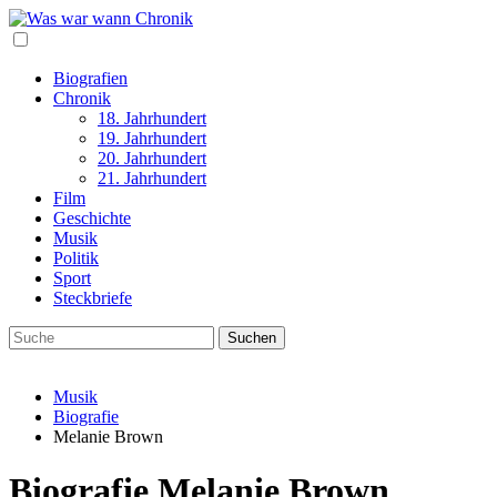
Biografien
Chronik
18. Jahrhundert
19. Jahrhundert
20. Jahrhundert
21. Jahrhundert
Film
Geschichte
Musik
Politik
Sport
Steckbriefe
Musik
Biografie
Melanie Brown
Biografie Melanie Brown