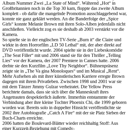
Album Nummer Zwei „La State of Mind“. Während „Hot“ in
Großbritannien noch in die Top 30 kam, floppte das zweite Album
komplett - ob dafür die mangelnde Promotion ausschlaggebend war,
konnte nie ganz geklärt werden. An die Banderfolge der „Spice
Girls“ konnte Melanie Brown mit ihren Solo-Alben jedenfalls nicht
anschließen. Vielleicht zog es sie deshalb ab 2003 verstärkt vor die
Kamera.
So spielte sie in der englischen TV-Serie „Burn it“ die Claire und
wirkte in dem Horrorfilm „LD 50 Lethal“ mit, der aber direkt auf
DVD veröffentlicht wurde. 2004 spielte sie in der Liebeskomödie
„The Seat Filler“ mit und 2006 stand sie für den Thriller „Telling
Lies“ vor der Kamera, der 2007 Premiere in Cannes hatte. 2006
drehte sie den Kurzfilm „Love Thy Neighbor“. Bühnenpräsenz
zeigte sie in „The Va gina Monoloques“ und im Musical „Rent“.
Mehr Aufsehen als mit ihrer künstlerischen Karriere erregte Brown
dagegen mit ihrem Privatleben. Zwischen 1998 und 2001 war sie
mit dem Tänzer Jimmy Gulzar verheiratet. Die Yellow Press
berichtete damals, dass sie sich über die Manneskraft ihres
Angetrauten despektierlich äußerte. Immerhin entstammte der
Verbindung aber ihre kleine Tochter Phoenix Chi, die 1999 geboren
worden war. Bereits solo in doppelter Hinsicht veröffentlichte sie
2002 ihre Autobiografie „Catch A Fire“ mit der sie Platz Sieben der
Buch-Charts erreichte.
2006 hatten die Boulevard-Blätter wieder reichhaltig Stoff: Aus
einer Kurzzeit-Beziehung mit Comedy-