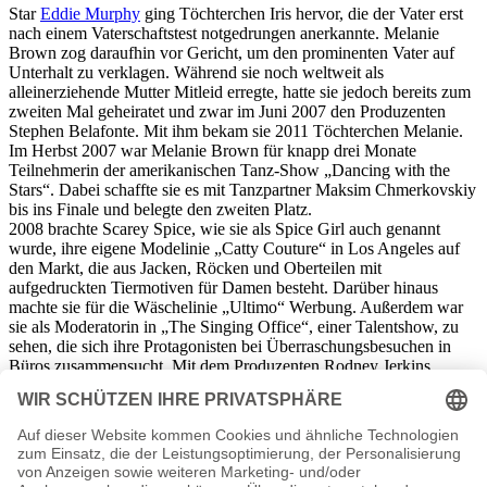
Star
Eddie Murphy
ging Töchterchen Iris hervor, die der Vater erst
nach einem Vaterschaftstest notgedrungen anerkannte. Melanie
Brown zog daraufhin vor Gericht, um den prominenten Vater auf
Unterhalt zu verklagen. Während sie noch weltweit als
alleinerziehende Mutter Mitleid erregte, hatte sie jedoch bereits zum
zweiten Mal geheiratet und zwar im Juni 2007 den Produzenten
Stephen Belafonte. Mit ihm bekam sie 2011 Töchterchen Melanie.
Im Herbst 2007 war Melanie Brown für knapp drei Monate
Teilnehmerin der amerikanischen Tanz-Show „Dancing with the
Stars“. Dabei schaffte sie es mit Tanzpartner Maksim Chmerkovskiy
bis ins Finale und belegte den zweiten Platz.
2008 brachte Scarey Spice, wie sie als Spice Girl auch genannt
wurde, ihre eigene Modelinie „Catty Couture“ in Los Angeles auf
den Markt, die aus Jacken, Röcken und Oberteilen mit
aufgedruckten Tiermotiven für Damen besteht. Darüber hinaus
machte sie für die Wäschelinie „Ultimo“ Werbung. Außerdem war
sie als Moderatorin in „The Singing Office“, einer Talentshow, zu
sehen, die sich ihre Protagonisten bei Überraschungsbesuchen in
Büros zusammensucht. Mit dem Produzenten Rodney Jerkins
begann sie 2008 zudem an einem dritten Album zu arbeiten und
veröffentlichte eine Fitness-DVD.
Autogramm Melanie Brown Autogrammadresse
n.n.v.
Melanie Brown Seiten, Steckbrief etc.
www.melaniebrown.com
- Die offizielle Homepage von Melanie