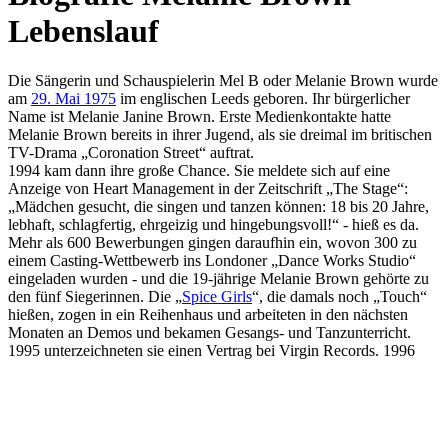
Lebenslauf
Die Sängerin und Schauspielerin Mel B oder Melanie Brown wurde
am
29. Mai 1975
im englischen Leeds geboren. Ihr bürgerlicher
Name ist Melanie Janine Brown. Erste Medienkontakte hatte
Melanie Brown bereits in ihrer Jugend, als sie dreimal im britischen
TV-Drama „Coronation Street“ auftrat.
1994 kam dann ihre große Chance. Sie meldete sich auf eine
Anzeige von Heart Management in der Zeitschrift „The Stage“:
„Mädchen gesucht, die singen und tanzen können: 18 bis 20 Jahre,
lebhaft, schlagfertig, ehrgeizig und hingebungsvoll!“ - hieß es da.
Mehr als 600 Bewerbungen gingen daraufhin ein, wovon 300 zu
einem Casting-Wettbewerb ins Londoner „Dance Works Studio“
eingeladen wurden - und die 19-jährige Melanie Brown gehörte zu
den fünf Siegerinnen. Die „
Spice Girls
“, die damals noch „Touch“
hießen, zogen in ein Reihenhaus und arbeiteten in den nächsten
Monaten an Demos und bekamen Gesangs- und Tanzunterricht.
1995 unterzeichneten sie einen Vertrag bei Virgin Records. 1996