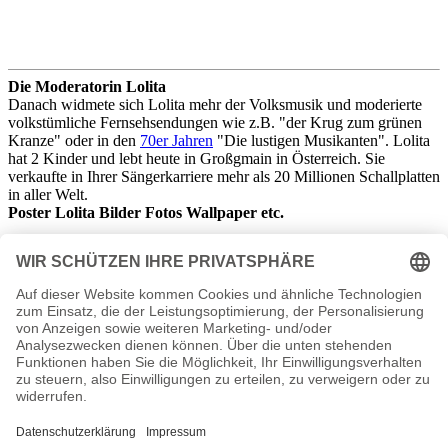
Die Moderatorin Lolita
Danach widmete sich Lolita mehr der Volksmusik und moderierte
volkstümliche Fernsehsendungen wie z.B. "der Krug zum grünen
Kranze" oder in den
70er Jahren
"Die lustigen Musikanten". Lolita
hat 2 Kinder und lebt heute in Großgmain in Österreich. Sie
verkaufte in Ihrer Sängerkarriere mehr als 20 Millionen Schallplatten
in aller Welt.
Poster Lolita Bilder Fotos Wallpaper etc.
Lolita Filme
1957
- Weißer Holunder
1957 - Der kühne Schwimmer
1957 - Blaue Jungs
1958
- Mein Schatz ist aus Tirol
1959 - Melodie und Rhythmus
1959 - Die Sommerinsel (A Summer Place)
1960 - Schick deine Frau nicht nach Italien
1960 - Schlager-Raketen
1961 - Eine hübscher als die andere
1961 - Isola Bella