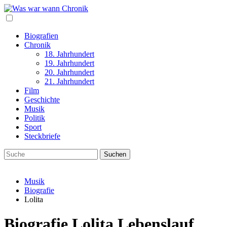
Biografien
Chronik
18. Jahrhundert
19. Jahrhundert
20. Jahrhundert
21. Jahrhundert
Film
Geschichte
Musik
Politik
Sport
Steckbriefe
Musik
Biografie
Lolita
Biografie Lolita Lebenslauf