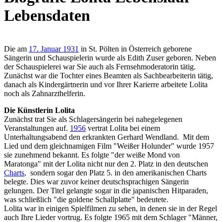
Lebensdaten
Die am
17. Januar 1931
in St. Pölten in Österreich geborene
Sängerin und Schauspielerin wurde als Edith Zuser geboren. Neben
der Schauspielerei war Sie auch als Fernsehmoderatorin tätig.
Zunächst war die Tochter eines Beamten als Sachbearbeiterin tätig,
danach als Kindergärtnerin und vor Ihrer Karierre arbeitete Lolita
noch als Zahnarzthelferin.
Die Künstlerin Lolita
Zunächst trat Sie als Schlagersängerin bei nahegelegenen
Veranstaltungen auf.
1956
vertrat Lolita bei einem
Unterhaltungsabend den erkrankten Gerhard Wendland. Mit dem
Lied und dem gleichnamigen Film "Weißer Holunder" wurde 1957
sie zunehmend bekannt. Es folgte "der weiße Mond von
Maratonga" mit der Lolita nicht nur den 2. Platz in den deutschen
Charts
, sondern sogar den Platz 5. in den amerikanischen Charts
belegte. Dies war zuvor keiner deutschsprachigen Sängerin
gelungen. Der Titel gelangte sogar in die japanischen Hitparaden,
was schließlich "die goldene Schallplatte" bedeutete.
Lolita war in einigen Spielfilmen zu sehen, in denen sie in der Regel
auch Ihre Lieder vortrug. Es folgte 1965 mit dem Schlager "Männer,