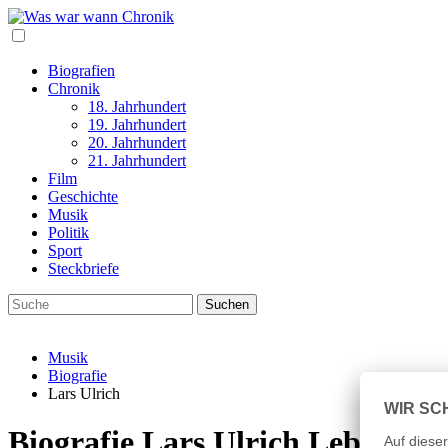
Biografien
Chronik
18. Jahrhundert
19. Jahrhundert
20. Jahrhundert
21. Jahrhundert
Film
Geschichte
Musik
Politik
Sport
Steckbriefe
Musik
Biografie
Lars Ulrich
Biografie Lars Ulrich Lebenslau