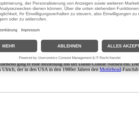
lrich, der ursprünglich wie sein Vater Tennisprofi werden wollte, w
den jungen Lars Ulrich auf einen ganz anderen Weg, zumal er viel mit 
assen, das er 1973 erlebte. Drei Jahre später begann er, Schlagzeug z
e. Nach einem halben Jahr wurde die Musik erneut zum Mittelpunkt seines
nen Abstecher nach England machte, um dort ein Konzert von „Diamond
USA gründete Ulrich dann
1981
zusammen mit dem Gitarristen James Hetf
een zu den Titeln und schrieb Texte. Im Laufe der Jahre wurde er zum V
 Ulrich charakteristisch ist, ist seit 2008 ein Doublebass-Schlagzeug.
n und Auftritte zurück.
chließend ging er eine Beziehung mit der Dänin Connie Nielsen ein. D
s Ulrich, der in den USA in den 1980er Jahren den
Motörhead
-Fanclub