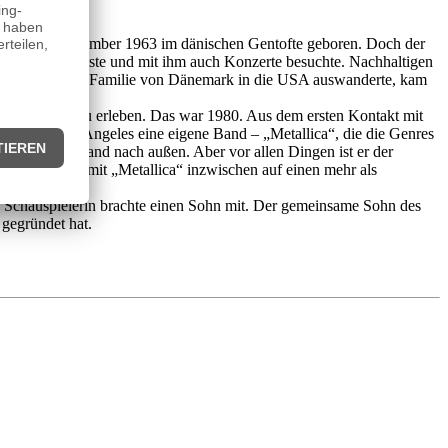
urde am 26. Dezember 1963 im dänischen Gentofte geboren. Doch der
seinem Vater reiste und mit ihm auch Konzerte besuchte. Nachhaltigen
u spielen. Als die Familie von Dänemark in die USA auswanderte, kam
 Lebens.
 Head“ live zu erleben. Das war 1980. Aus dem ersten Kontakt mit
ield in Los Angeles eine eigene Band – „Metallica“, die die Genres
ertreter der Band nach außen. Aber vor allen Dingen ist er der
 Ulrich blickt mit „Metallica“ inzwischen auf einen mehr als
ie Schauspielerin brachte einen Sohn mit. Der gemeinsame Sohn des
 gegründet hat.