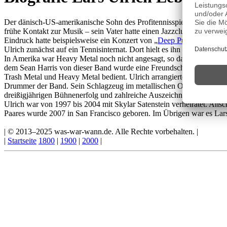
Der dänisch-US-amerikanische Sohn des Profitennisspielers Torben U
frühe Kontakt zur Musik – sein Vater hatte einen Jazzclub – brachte 
Eindruck hatte beispielsweise ein Konzert von „
Deep Purple
“ hinterl
Ulrich zunächst auf ein Tennisinternat. Dort hielt es ihn nicht lang
In Amerika war Heavy Metal noch nicht angesagt, so dass Ulrich ei
dem Sean Harris von dieser Band wurde eine Freundschaft. In den 
Trash Metal und Heavy Metal bedient. Ulrich arrangierte, hatte die Id
Drummer der Band. Sein Schlagzeug im metallischen Orange, wie es für
dreißigjährigen Bühnenerfolg und zahlreiche Auszeichnungen für Albe
Ulrich war von 1997 bis 2004 mit Skylar Satenstein verheiratet. Ans
Paares wurde 2007 in San Francisco geboren. Im Übrigen war es Lar
| © 2013–2025 was-war-wann.de. Alle Rechte vorbehalten. |
|
Startseite
1800
|
1900
|
2000
|