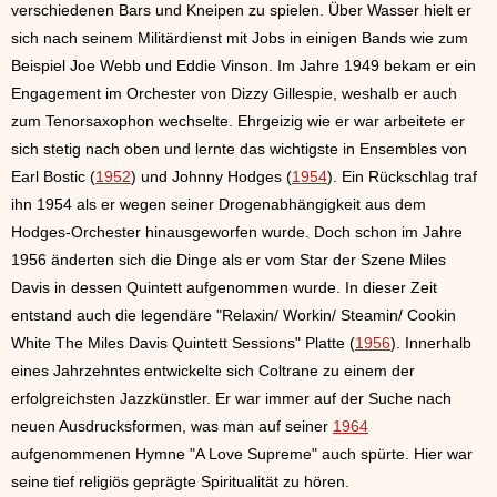
verschiedenen Bars und Kneipen zu spielen. Über Wasser hielt er
sich nach seinem Militärdienst mit Jobs in einigen Bands wie zum
Beispiel Joe Webb und Eddie Vinson. Im Jahre 1949 bekam er ein
Engagement im Orchester von Dizzy Gillespie, weshalb er auch
zum Tenorsaxophon wechselte. Ehrgeizig wie er war arbeitete er
sich stetig nach oben und lernte das wichtigste in Ensembles von
Earl Bostic (
1952
) und Johnny Hodges (
1954
). Ein Rückschlag traf
ihn 1954 als er wegen seiner Drogenabhängigkeit aus dem
Hodges-Orchester hinausgeworfen wurde. Doch schon im Jahre
1956 änderten sich die Dinge als er vom Star der Szene Miles
Davis in dessen Quintett aufgenommen wurde. In dieser Zeit
entstand auch die legendäre "Relaxin/ Workin/ Steamin/ Cookin
White The Miles Davis Quintett Sessions" Platte (
1956
). Innerhalb
eines Jahrzehntes entwickelte sich Coltrane zu einem der
erfolgreichsten Jazzkünstler. Er war immer auf der Suche nach
neuen Ausdrucksformen, was man auf seiner
1964
aufgenommenen Hymne "A Love Supreme" auch spürte. Hier war
seine tief religiös geprägte Spiritualität zu hören.