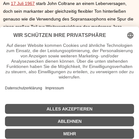
Am
17 Juli 1967
starb John Coltrane an einem Leberversagen,
doch sein markanter aber gleichzeitig flexibler Ton hinterließen
genauso wie die Verwendung des Sopransaxophons eine Spur die
einen großen Teil zur Weiterentwicklung des modernen Jazz
beigetragen haben.
John Coltrane Seiten, Steckbrief etc.
John Coltrane Videos
John Coltrane Diskografie
John Coltrane Discography
n.n.v.
| © 2013–2025 was-war-wann.de. Alle Rechte vorbehalten. |