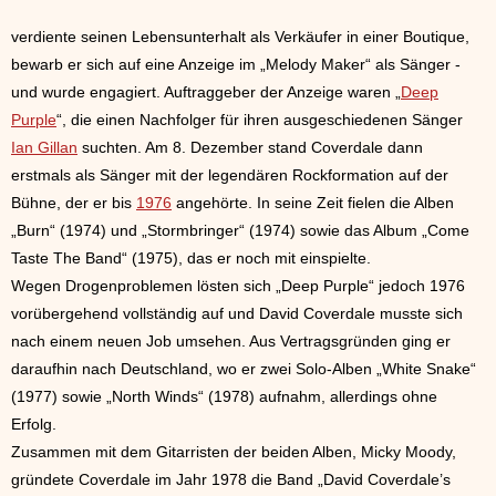
verdiente seinen Lebensunterhalt als Verkäufer in einer Boutique,
bewarb er sich auf eine Anzeige im „Melody Maker“ als Sänger -
und wurde engagiert. Auftraggeber der Anzeige waren „
Deep
Purple
“, die einen Nachfolger für ihren ausgeschiedenen Sänger
Ian Gillan
suchten. Am 8. Dezember stand Coverdale dann
erstmals als Sänger mit der legendären Rockformation auf der
Bühne, der er bis
1976
angehörte. In seine Zeit fielen die Alben
„Burn“ (1974) und „Stormbringer“ (1974) sowie das Album „Come
Taste The Band“ (1975), das er noch mit einspielte.
Wegen Drogenproblemen lösten sich „Deep Purple“ jedoch 1976
vorübergehend vollständig auf und David Coverdale musste sich
nach einem neuen Job umsehen. Aus Vertragsgründen ging er
daraufhin nach Deutschland, wo er zwei Solo-Alben „White Snake“
(1977) sowie „North Winds“ (1978) aufnahm, allerdings ohne
Erfolg.
Zusammen mit dem Gitarristen der beiden Alben, Micky Moody,
gründete Coverdale im Jahr 1978 die Band „David Coverdale’s