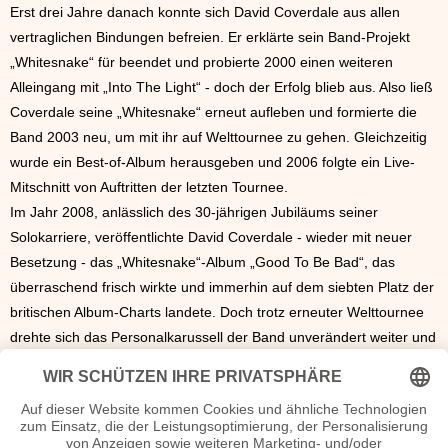
Erst drei Jahre danach konnte sich David Coverdale aus allen
vertraglichen Bindungen befreien. Er erklärte sein Band-Projekt
„Whitesnake“ für beendet und probierte 2000 einen weiteren
Alleingang mit „Into The Light“ - doch der Erfolg blieb aus. Also ließ
Coverdale seine „Whitesnake“ erneut aufleben und formierte die
Band 2003 neu, um mit ihr auf Welttournee zu gehen. Gleichzeitig
wurde ein Best-of-Album herausgeben und 2006 folgte ein Live-
Mitschnitt von Auftritten der letzten Tournee.
Im Jahr 2008, anlässlich des 30-jährigen Jubiläums seiner
Solokarriere, veröffentlichte David Coverdale - wieder mit neuer
Besetzung - das „Whitesnake“-Album „Good To Be Bad“, das
überraschend frisch wirkte und immerhin auf dem siebten Platz der
britischen Album-Charts landete. Doch trotz erneuter Welttournee
drehte sich das Personalkarussell der Band unverändert weiter und
nach wie vor war der konzeptionelle „rote Faden“ nur schwer
auszumachen. 2011 veröffentlichte David Coverdale sein elftes
„Whitesnake“-Studio-Album unter dem Titel „Forevermore“.
Autogramm David Coverdale Autogrammadresse