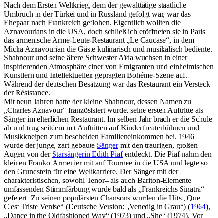
Nach dem Ersten Weltkrieg, dem der gewalttätige staatliche
Umbruch in der Türkei und in Russland gefolgt war, war das
Ehepaar nach Frankreich geflohen. Eigentlich wollten die
Aznavourians in die USA, doch schließlich eröffneten sie in Paris
das armenische Arme-Leute-Restaurant „Le Caucase“, in dem
Micha Aznavourian die Gäste kulinarisch und musikalisch bediente.
Shahnour und seine ältere Schwester Aïda wuchsen in einer
inspirierenden Atmosphäre einer von Emigranten und einheimischen
Künstlern und Intellektuellen geprägten Bohéme-Szene auf.
Während der deutschen Besatzung war das Restaurant ein Versteck
der Résistance.
Mit neun Jahren hatte der kleine Shahnour, dessen Namen zu
„Charles Aznavour“ französisiert wurde, seine ersten Auftritte als
Sänger im elterlichen Restaurant. Im selben Jahr brach er die Schule
ab und trug seitdem mit Auftritten auf Kindertheaterbühnen und
Musikkneipen zum bescheiden Familieneinkommen bei. 1946
wurde der junge, zart gebaute
Sänger
mit den traurigen, großen
Augen von der
Starsängerin Edith Piaf
entdeckt. Die Piaf nahm den
kleinen Franko-Armenier mit auf Tournee in die USA und legte so
den Grundstein für eine Weltkarriere. Der Sänger mit der
charakteristischen, sowohl Tenor– als auch Bariton-Elemente
umfassenden Stimmfärbung wurde bald als „Frankreichs Sinatra“
gefeiert. Zu seinen populärsten Chansons wurden die Hits „Que
C'est Triste Venise“ (Deutsche Version: „Venedig in Grau“) (
1964
),
„Dance in the Oldfashioned Way“ (1973) und „She“ (1974). Vor