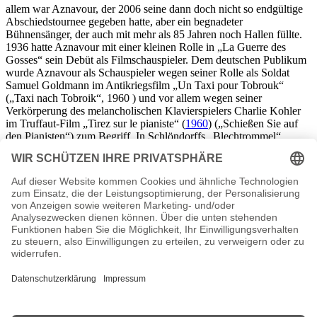
allem war Aznavour, der 2006 seine dann doch nicht so endgültige
Abschiedstournee gegeben hatte, aber ein begnadeter
Bühnensänger, der auch mit mehr als 85 Jahren noch Hallen füllte.
1936 hatte Aznavour mit einer kleinen Rolle in „La Guerre des
Gosses“ sein Debüt als Filmschauspieler. Dem deutschen Publikum
wurde Aznavour als Schauspieler wegen seiner Rolle als Soldat
Samuel Goldmann im Antikriegsfilm „Un Taxi pour Tobrouk“
(„Taxi nach Tobroik“, 1960 ) und vor allem wegen seiner
Verkörperung des melancholischen Klavierspielers Charlie Kohler
im Truffaut-Film „Tirez sur le pianiste“ (
1960
) („Schießen Sie auf
den Pianisten“) zum Begriff. In Schlöndorffs „Blechtrommel“
(1979) war Aznavour der jüdische Spielwarenhändler Sigismund
Markus und in Chabrols „Les Fantômes du chapelier“ („Die
Fantome des Hutmachers“, 1982) der tragische armenische
Schneider Kachoudas.
Aznavour hat drei Mal geheiratet. Nach Micheline Rugel und
Evelyne Plessis wurde die Schwedin Ulla Thorssell 1967 seine
dritte Ehefrau. Von seinen zwischen 1946 und 1977 geborenen
sechs Kindern starb Sohn Patrick (geb. 1956) im Alter von 25
Jahren.
Im Jahre 2017 ging Aznavour immer noch auf Tour, musste aber aus
gesundheitlichen Gründen immer wieder Konzerte abbrechen. Am
1. Oktober 2018 verstarb der Chansonsänger im Alter von 94
Jahren.
Charles Aznavour Seiten, Steckbrief etc.