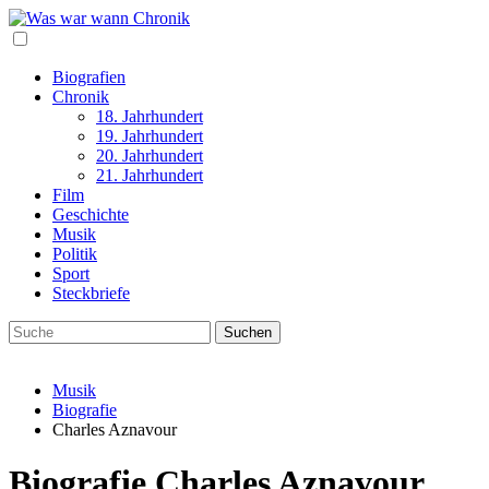
Biografien
Chronik
18. Jahrhundert
19. Jahrhundert
20. Jahrhundert
21. Jahrhundert
Film
Geschichte
Musik
Politik
Sport
Steckbriefe
Musik
Biografie
Charles Aznavour
Biografie Charles Aznavour