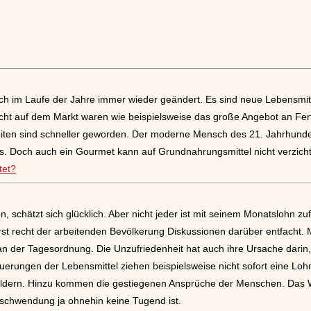
sich im Laufe der Jahre immer wieder geändert. Es sind neue Lebensm
nicht auf dem Markt waren wie beispielsweise das große Angebot an Fe
iten sind schneller geworden. Der moderne Mensch des 21. Jahrhunderts 
. Doch auch ein Gourmet kann auf Grundnahrungsmittel nicht verzich
tet?
n, schätzt sich glücklich. Aber nicht jeder ist mit seinem Monatslohn z
rst recht der arbeitenden Bevölkerung Diskussionen darüber entfacht. 
 der Tagesordnung. Die Unzufriedenheit hat auch ihre Ursache darin, 
Teuerungen der Lebensmittel ziehen beispielsweise nicht sofort eine Lo
ldern. Hinzu kommen die gestiegenen Ansprüche der Menschen. Das Wo
schwendung ja ohnehin keine Tugend ist.