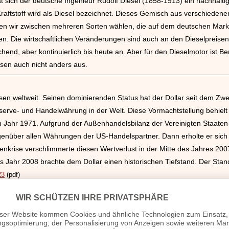
t sich der deutsche Ingenieur Rudolf Diesel (1858-1913) ein nachhalti
raftstoff wird als Diesel bezeichnet. Dieses Gemisch aus verschiedene
nen wir zwischen mehreren Sorten wählen, die auf dem deutschen Mar
len. Die wirtschaftlichen Veränderungen sind auch an den Dieselpreise
hend, aber kontinuierlich bis heute an. Aber für den Dieselmotor ist Ben
isen auch nicht anders aus.
rsen weltweit. Seinen dominierenden Status hat der Dollar seit dem Z
serve- und Handelwährung in der Welt. Diese Vormachtstellung behielt e
m Jahr 1971. Aufgrund der Außenhandelsbilanz der Vereinigten Staaten v
enüber allen Währungen der US-Handelspartner. Dann erholte er sich 
enkrise verschlimmerte diesen Wertverlust in der Mitte des Jahres 200
as Jahr 2008 brachte dem Dollar einen historischen Tiefstand. Der Sta
23
(pdf)
Es ist die Grundlage der Landeswährungen weltweit und sein Wert im Bör
en und wirtschaftlichen Ereignissen unterworfen. Gold verursachte Rival