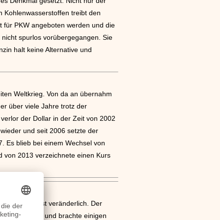
ges Denkmal gesetzt. Nicht nur der
n Kohlenwasserstoffen treibt den
kt für PKW angeboten werden und die
n nicht spurlos vorübergegangen. Sie
zin halt keine Alternative und
weiten Weltkrieg. Von da an übernahm
r über viele Jahre trotz der
erlor der Dollar in der Zeit von 2002
wieder und seit 2006 setzte der
7. Es blieb bei einem Wechsel von
nd von 2013 verzeichnete einen Kurs
sengeschäft ist veränderlich. Der
itäten, Habgier und brachte einigen