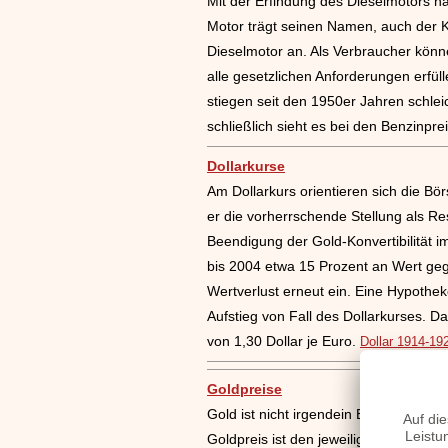
Mit der Erfindung des Dieselmotors ha
Motor trägt seinen Namen, auch der K
Dieselmotor an. Als Verbraucher kön
alle gesetzlichen Anforderungen erfül
stiegen seit den 1950er Jahren schleic
schließlich sieht es bei den Benzinpre
Dollarkurse
Am Dollarkurs orientieren sich die Bö
er die vorherrschende Stellung als Re
Beendigung der Gold-Konvertibilität i
bis 2004 etwa 15 Prozent an Wert geg
Wertverlust erneut ein. Eine Hypothek
Aufstieg von Fall des Dollarkurses. D
von 1,30 Dollar je Euro.
Dollar 1914-19
Goldpreise
Gold ist nicht irgendein Edelmetall. 
Goldpreis ist den jeweiligen politisch