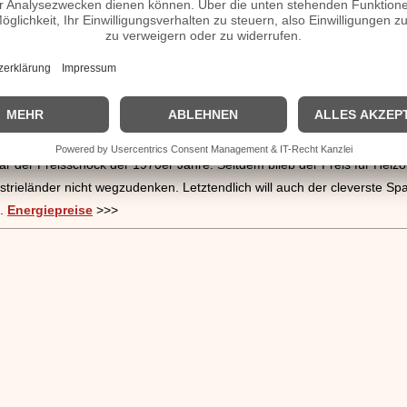
um. Auch bei veränderlichem Wert ist Gold eine der beständigsten Ka
wähnungen dieses Edelmetalls. Und der Goldrausch in den Vereinigten
und literarischen Werken. Ob die alle Gold eingebracht haben, bleibt o
e und andere Einrichtungen ist Heizöl ein unverzichtbarer Bestandteil 
s für Heizöl ist vom Roh-Öl-Preis abhängig und der wiederum von den wel
 der Preisschock der 1970er Jahre. Seitdem blieb der Preis für Heizöl 
strieländer nicht wegzudenken. Letztendlich will auch der cleverste Spa
n.
Energiepreise
>>>