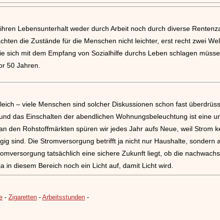
e ihren Lebensunterhalt weder durch Arbeit noch durch diverse Rentenz
ten die Zustände für die Menschen nicht leichter, erst recht zwei Wel
ie sich mit dem Empfang von Sozialhilfe durchs Leben schlagen müsse
or 50 Jahren.
eich – viele Menschen sind solcher Diskussionen schon fast überdrüssi
 und das Einschalten der abendlichen Wohnungsbeleuchtung ist eine un
 den Rohstoffmärkten spüren wir jedes Jahr aufs Neue, weil Strom kei
gig sind. Die Stromversorgung betrifft ja nicht nur Haushalte, sondern 
tromversorgung tatsächlich eine sichere Zukunft liegt, ob die nachwac
ja in diesem Bereich noch ein Licht auf, damit Licht wird.
e
-
Zigaretten
-
Arbeitsstunden
-