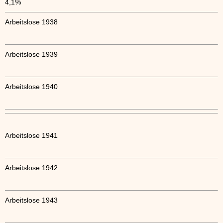
4,1%
Arbeitslose 1938
Arbeitslose 1939
Arbeitslose 1940
Arbeitslose 1941
Arbeitslose 1942
Arbeitslose 1943