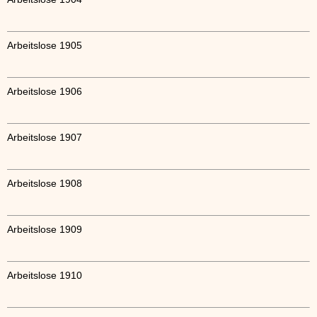
Arbeitslose 1905
Arbeitslose 1906
Arbeitslose 1907
Arbeitslose 1908
Arbeitslose 1909
Arbeitslose 1910