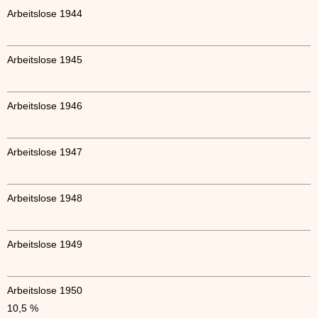
Arbeitslose 1944
Arbeitslose 1945
Arbeitslose 1946
Arbeitslose 1947
Arbeitslose 1948
Arbeitslose 1949
Arbeitslose 1950
10,5 %