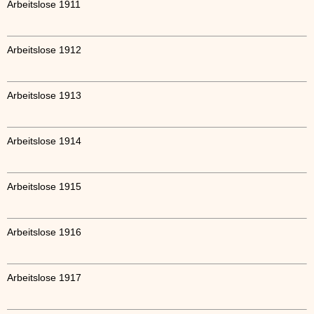
Arbeitslose 1911
Arbeitslose 1912
Arbeitslose 1913
Arbeitslose 1914
Arbeitslose 1915
Arbeitslose 1916
Arbeitslose 1917