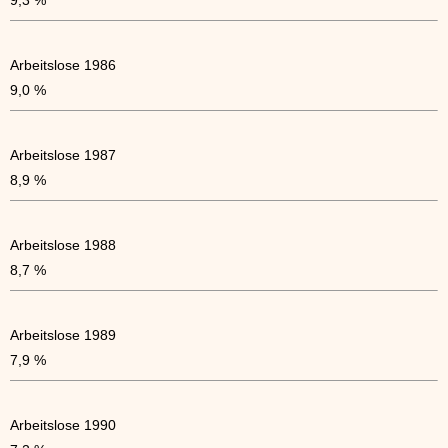
Arbeitslose 1986
9,0 %
Arbeitslose 1987
8,9 %
Arbeitslose 1988
8,7 %
Arbeitslose 1989
7,9 %
Arbeitslose 1990