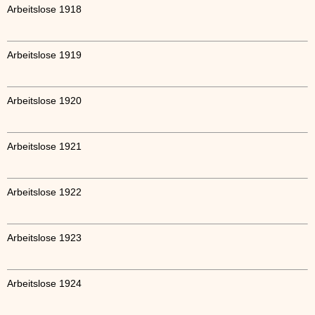
Arbeitslose 1918
Arbeitslose 1919
Arbeitslose 1920
Arbeitslose 1921
Arbeitslose 1922
Arbeitslose 1923
Arbeitslose 1924