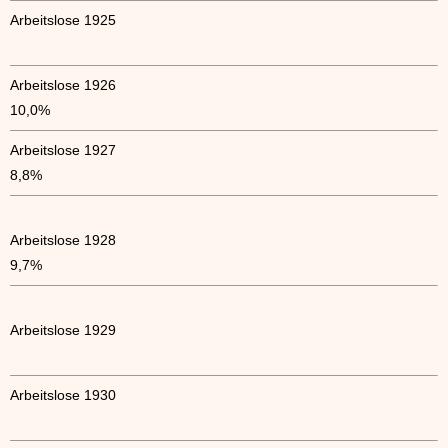
Arbeitslose 1925
Arbeitslose 1926
10,0%
Arbeitslose 1927
8,8%
Arbeitslose 1928
9,7%
Arbeitslose 1929
Arbeitslose 1930