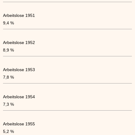
Arbeitslose 1951
9,4 %
Arbeitslose 1952
8,9 %
Arbeitslose 1953
7,8 %
Arbeitslose 1954
7,3 %
Arbeitslose 1955
5,2 %