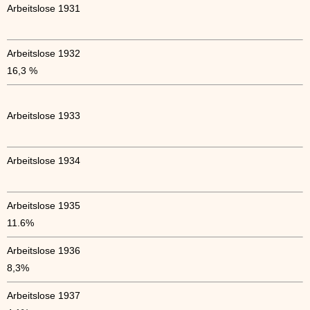
Arbeitslose 1931
Arbeitslose 1932
16,3 %
Arbeitslose 1933
Arbeitslose 1934
Arbeitslose 1935
11.6%
Arbeitslose 1936
8,3%
Arbeitslose 1937