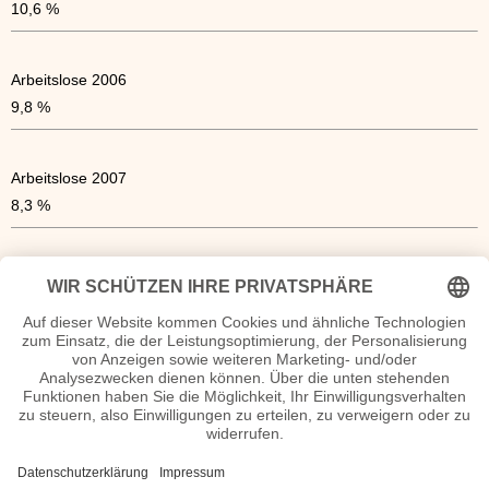
10,6 %
Arbeitslose 2006
9,8 %
Arbeitslose 2007
8,3 %
Arbeitslose 2008
7,8 %
Arbeitslose 2009
8,2 %
Arbeitslose 2010