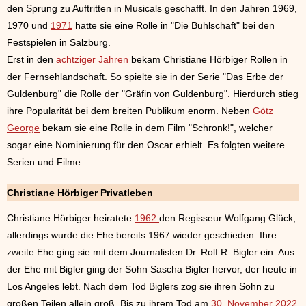
den Sprung zu Auftritten in Musicals geschafft. In den Jahren 1969,
1970 und
1971
hatte sie eine Rolle in "Die Buhlschaft" bei den
Festspielen in Salzburg.
Erst in den
achtziger Jahren
bekam Christiane Hörbiger Rollen in
der Fernsehlandschaft. So spielte sie in der Serie "Das Erbe der
Guldenburg" die Rolle der "Gräfin von Guldenburg". Hierdurch stieg
ihre Popularität bei dem breiten Publikum enorm. Neben
Götz
George
bekam sie eine Rolle in dem Film "Schronk!", welcher
sogar eine Nominierung für den Oscar erhielt. Es folgten weitere
Serien und Filme.
Christiane Hörbiger Privatleben
Christiane Hörbiger heiratete
1962
den Regisseur Wolfgang Glück,
allerdings wurde die Ehe bereits 1967 wieder geschieden. Ihre
zweite Ehe ging sie mit dem Journalisten Dr. Rolf R. Bigler ein. Aus
der Ehe mit Bigler ging der Sohn Sascha Bigler hervor, der heute in
Los Angeles lebt. Nach dem Tod Biglers zog sie ihren Sohn zu
großen Teilen allein groß. Bis zu ihrem Tod am
30. November 2022