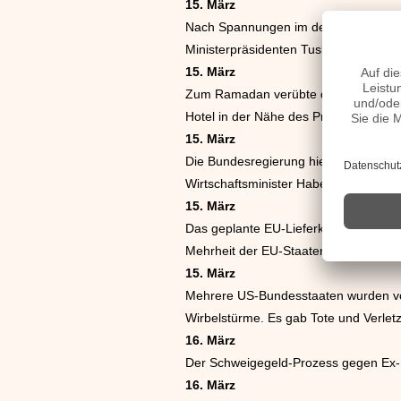
15. März
Nach Spannungen im deutsch-französi
Ministerpräsidenten Tusk. Im Zentrum
15. März
Zum Ramadan verübte die Al-Shabaab-
Hotel in der Nähe des Präsidentenpa
15. März
Die Bundesregierung hielt das für 20
Wirtschaftsminister Habeck aber kurz 
15. März
Das geplante EU-Lieferkettengesetz 
Mehrheit der EU-Staaten unterstützt
15. März
Mehrere US-Bundesstaaten wurden von
Wirbelstürme. Es gab Tote und Verletz
16. März
Der Schweigegeld-Prozess gegen Ex-Pr
16. März