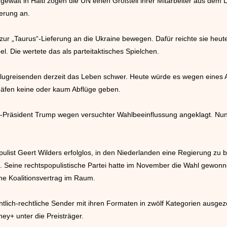
alt in Haiti zogen die UN einen Großteil ihrer Mitarbeiter aus dem La
erung an.
 zur „Taurus“-Lieferung an die Ukraine bewegen. Dafür reichte sie heu
l. Die wertete das als parteitaktisches Spielchen.
 Flugreisenden derzeit das Leben schwer. Heute würde es wegen eines
ghäfen keine oder kaum Abflüge geben.
Präsident Trump wegen versuchter Wahlbeeinflussung angeklagt. Nun 
list Geert Wilders erfolglos, in den Niederlanden eine Regierung zu bi
. Seine rechtspopulistische Partei hatte im November die Wahl gewonne
e Koalitionsvertrag im Raum.
lich-rechtliche Sender mit ihren Formaten in zwölf Kategorien ausgez
ney+ unter die Preisträger.