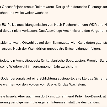
en Geschäftsjahr erneut Rekordwerte. Der größte deutsche Rüstungsko
ochen und wollte weiter wachsen.
 die EU-Polizeiausbildungsmission vor. Nach Recherchen von WDR und 
 derzeit nicht verlassen. Das Auswärtige Amt kritisierte das Vorgehen 
sidentenwahl. Obwohl es auf dem Stimmzettel vier Kandidaten gab, stan
n lassen. Nach der Wahl dürfen unpopuläre Entscheidungen folgen.
edete ein Amnestiegesetz für katalanische Separatisten. Premier San
r seine Wiederwahl im vergangenen Jahr zu sichern,
-Bodenpersonals auf eine Schlichtung zusteuerte, streikte das Sicher
e warnten vor den Folgen von Streiks für das Wachstum.
ete Israels. Aber auch von dort kam, zunehmend Kritik. Top-Demokrat
ierung verfolge mehr die eigenen Interessen statt die des Landes.