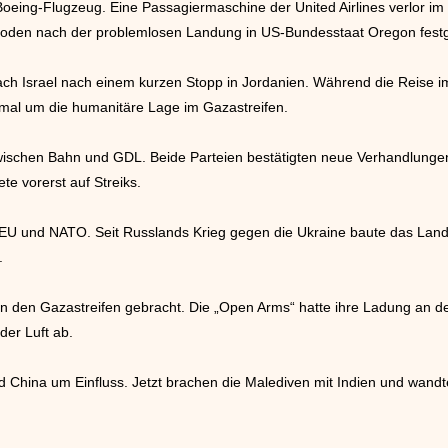
oeing-Flugzeug. Eine Passagiermaschine der United Airlines verlor i
den nach der problemlosen Landung in US-Bundesstaat Oregon festge
ach Israel nach einem kurzen Stopp in Jordanien. Während die Reise i
smal um die humanitäre Lage im Gazastreifen.
zwischen Bahn und GDL. Beide Parteien bestätigten neue Verhandlungen 
ete vorerst auf Streiks.
 EU und NATO. Seit Russlands Krieg gegen die Ukraine baute das Land
.
 in den Gazastreifen gebracht. Die „Open Arms“ hatte ihre Ladung an d
der Luft ab.
 China um Einfluss. Jetzt brachen die Malediven mit Indien und wandte