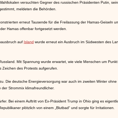
 Wahllokalen versuchten Gegner des russischen Präsidenten Putin, sein
gestimmt, meldeten die Behörden.
monstrierten erneut Tausende für die Freilassung der Hamas-Geiseln 
 der Hamas offenbar fortgesetzt werden.
nausbruch auf
Island
wurde erneut ein Ausbruch im Südwesten des Lan
 Russland. Mit Spannung wurde erwartet, wie viele Menschen um Punk
s Zeichen des Protests aufgerufen.
zu. Die deutsche Energieversorgung war auch im zweiten Winter ohne r
 der Strommix klimafreundlicher.
r. Bei einem Auftritt von Ex-Präsident Trump in Ohio ging es eigentli
publikaner plötzlich von einem „Blutbad“ und sorgte für Irritationen.