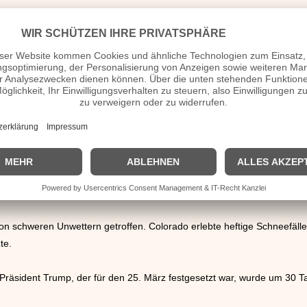
schen Verhältnis traf Bundeskanzler Scholz heute Frankreichs Präsid
 stand die Frage der weiteren Unterstützung der Ukraine.
Miliz in Somalia einen schweren Anschlag. Die Terrorkämpfer stürmte
lasts. Nach Angaben der Behörden gab es mehrere Tote.
30 gesetzte Klimaziel auf Grundlage aktueller Treibhausgas-Prognosen 
halten. Sorgenkind des Klimaschutzes blieb der Verkehr.
nahm eine entscheidende Hürde trotz Widerstands in der deutschen Bu
e das Gesetz zum Schutz der Menschenrechte.
 schweren Unwettern getroffen. Colorado erlebte heftige Schneefäll
te.
äsident Trump, der für den 25. März festgesetzt war, wurde um 30 Ta