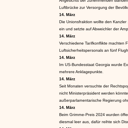
Angesichts der zunehmenden Bandengew
Luftbrücke zur Versorgung der Bevölk
14. März
Die Unionsfraktion wollte den Kanzler
ein und setzte auf Abweichler der Ampe
14. März
Verschiedene Tarifkonflikte machten
Luftsicherheitspersonals an fünf Flu
14. März
Im US-Bundesstaat Georgia wurde Ex-
mehrere Anklagepunkte.
14. März
Seit Monaten versuchte der Rechtspopu
nicht Ministerpräsident werden könnte
außerparlamentarische Regierung ohn
14. März
Beim Grimme-Preis 2024 wurden öffent
diesmal leer aus, dafür reihte sich Dis