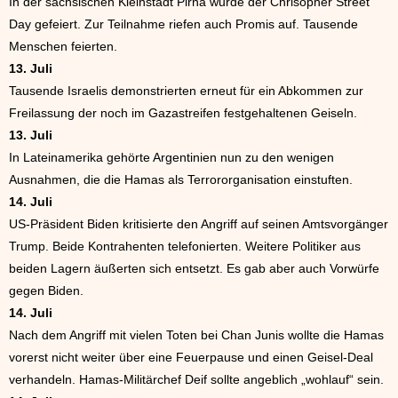
In der sächsischen Kleinstadt Pirna wurde der Chrisopher Street
Day gefeiert. Zur Teilnahme riefen auch Promis auf. Tausende
Menschen feierten.
13. Juli
Tausende Israelis demonstrierten erneut für ein Abkommen zur
Freilassung der noch im Gazastreifen festgehaltenen Geiseln.
13. Juli
In Lateinamerika gehörte Argentinien nun zu den wenigen
Ausnahmen, die die Hamas als Terrororganisation einstuften.
14. Juli
US-Präsident Biden kritisierte den Angriff auf seinen Amtsvorgänger
Trump. Beide Kontrahenten telefonierten. Weitere Politiker aus
beiden Lagern äußerten sich entsetzt. Es gab aber auch Vorwürfe
gegen Biden.
14. Juli
Nach dem Angriff mit vielen Toten bei Chan Junis wollte die Hamas
vorerst nicht weiter über eine Feuerpause und einen Geisel-Deal
verhandeln. Hamas-Militärchef Deif sollte angeblich „wohlauf“ sein.