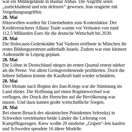
war ein Militärgelände in Bashar Abbas. Die Angriffe seien
„zurückhaltend und rein defensiv“ gewesen. Iran reagierte mit
Vergeltungsangriffen.
28. Mai
Hitzewellen wurden für Unternehmen zum Kostenfaktor. Der
Kreditversicherer Allianz Trade warnte vor Verlusten von rund
112,5 Milliarden Euro für die deutsche Wirtschaft bis 2030.
28. Mai
Die Holocaust-Gedenkstätte Yad Vashem eröffnete in München ihr
erstes Bildungszentrum außerhalb Israels. Zudem war eine kleinere
Außenstelle in Leipzig geplant.
28. Mai
Die Löhne in Deutschland stiegen im ersten Quartal erneut stärker
als die Preise. Vor allem Geringverdienende profitierten. Doch die
höhere Inflation könnte die Kaufkraft bald wieder schmälern.
28. Mai
Drei Monate nach Beginn des Iran-Kriegs war die Stimmung im
Land düster. Die Hoffnung auf einen Regimewechsel war
verflogen, der Druck der Herrscher auf die Bevölkerung war
massiv. Und dazu kamen große wirtschaftliche Sorgen.
28. Mai
Bei einem Besuch des ukrainischen Präsidenten Selenskyj in
Schweden vereinbarten beide Länder die Lieferung von
Kampfflugzeugen. Kiew wollte 20 moderne „Gripen“-Jets kaufen
und Schweden spendete 16 ältere Modelle.