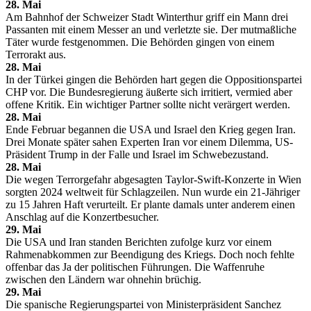
28. Mai
Am Bahnhof der Schweizer Stadt Winterthur griff ein Mann drei
Passanten mit einem Messer an und verletzte sie. Der mutmaßliche
Täter wurde festgenommen. Die Behörden gingen von einem
Terrorakt aus.
28. Mai
In der Türkei gingen die Behörden hart gegen die Oppositionspartei
CHP vor. Die Bundesregierung äußerte sich irritiert, vermied aber
offene Kritik. Ein wichtiger Partner sollte nicht verärgert werden.
28. Mai
Ende Februar begannen die USA und Israel den Krieg gegen Iran.
Drei Monate später sahen Experten Iran vor einem Dilemma, US-
Präsident Trump in der Falle und Israel im Schwebezustand.
28. Mai
Die wegen Terrorgefahr abgesagten Taylor-Swift-Konzerte in Wien
sorgten 2024 weltweit für Schlagzeilen. Nun wurde ein 21-Jähriger
zu 15 Jahren Haft verurteilt. Er plante damals unter anderem einen
Anschlag auf die Konzertbesucher.
29. Mai
Die USA und Iran standen Berichten zufolge kurz vor einem
Rahmenabkommen zur Beendigung des Kriegs. Doch noch fehlte
offenbar das Ja der politischen Führungen. Die Waffenruhe
zwischen den Ländern war ohnehin brüchig.
29. Mai
Die spanische Regierungspartei von Ministerpräsident Sanchez