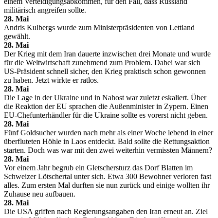
einem Verteidigungsabkommen, für den Fall, dass Russland
militärisch angreifen sollte.
28. Mai
Andris Kulbergs wurde zum Ministerpräsidenten von Lettland
gewählt.
28. Mai
Der Krieg mit dem Iran dauerte inzwischen drei Monate und wurde
für die Weltwirtschaft zunehmend zum Problem. Dabei war sich
US-Präsident schnell sicher, den Krieg praktisch schon gewonnen
zu haben. Jetzt wirkte er ratlos.
28. Mai
Die Lage in der Ukraine und in Nahost war zuletzt eskaliert. Über
die Reaktion der EU sprachen die Außenminister in Zypern. Einen
EU-Chefunterhändler für die Ukraine sollte es vorerst nicht geben.
28. Mai
Fünf Goldsucher wurden nach mehr als einer Woche lebend in einer
überfluteten Höhle in Laos entdeckt. Bald sollte die Rettungsaktion
starten. Doch was war mit den zwei weiterhin vermissten Männern?
28. Mai
Vor einem Jahr begrub ein Gletschersturz das Dorf Blatten im
Schweizer Lötschertal unter sich. Etwa 300 Bewohner verloren fast
alles. Zum ersten Mal durften sie nun zurück und einige wollten ihr
Zuhause neu aufbauen.
28. Mai
Die USA griffen nach Regierungsangaben den Iran erneut an. Ziel