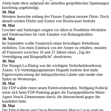
Abela hatte diese aufgrund der aktuellen geopolitischen Spannungen
kurzfristig angekündigt.
30. Mai
Meistens herrschte entlang des Flusses Euphrat enorme Dürre. Doch
aktuell werden Dörfer und Ernten von Hochwasser bedroht.
30. Mai
Gewitter und Starkregen sorgten vor allem in Nordrhein-Westfalen
und Niedersachsen für viele Einsätze von Rettungskräften.
30. Mai
Im September wollte Frankreich einen freiwilligen Wehrdienst
einführen. Um einen Eindruck von der Armee zu erhalten, mussten
all Franzosen zwischen 16 und 25 Jahren einen „Tag der
Verteidigung und Bürgerpflicht“ absolvieren.
30. Mai
Der Shangri-La-Dialog war die wichtigste Sicherheitskonferenz
Asiens. US-Verteidigungsminister Hegseth forderte dort mehr
Eigenverantwortung der indopazifischen Länder und sandte eine
Spitze an Westeuropa.
30. Mai
Die FDP wählte einen neuen Parteivorsitzenden. Wolfgang Kubicki
setzte sich beim FDP-Parteitag gegen die Europapolitikerin Marie-
Agnes Strack-Zimmermann durch, die überraschend gegen ihn
kandidiert hatte.
30. Mai
Die Film-Editorin und Oscar-Preisträgerin Marcia Lucas starb im