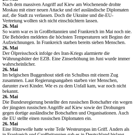
Nach dem massiven Angriff auf Kiew am Wochenende drohte
Moskau mit einer neuen Attacke und rief ausländische Diplomaten
auf, die Stadt zu verlassen. Doch die Ukraine und die-EU-
Vertretung wollten sich nicht einschüchtern lassen.
26. Mai
So warm war es in Großbritannien und Frankreich im Mai noch nie.
Die Behörden meldeten die höchsten Temperaturen seit Beginn der
Aufzeichnungen. In Frankreich starben bereits sieben Menschen.
26. Mai
Der Ölpreisschock infolge des Iran-Kriegs alarmierte die
Währungshüter der EZB. Eine Zinserhöhung im Juni wurde immer
wahrscheinlicher.
26. Mai
Im belgischen Buggenhout stieß ein Schulbus mit einem Zug
zusammen. Laut Regierungsangaben starben vier Menschen,
darunter zwei Kinder. Wie es zu dem Unfall kam, war noch nicht
bekannt.
26. Mai
Die Bundesregierung bestellte den russischen Botschafter ein wegen
der jüngsten russischen Angriffe auf Kiew sowie der Drohungen
gegen dortige ausländische Botschaften und Organisationen. Auch
die EU stellte einen russischen Diplomaten ein.
26. Mai
Eine Hitzewelle hatte weite Teile Westeuropas im Griff. Anders als
in Frankreich und Großbritannien gab es in Deutschland bislang