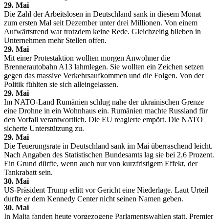
29. Mai
Die Zahl der Arbeitslosen in Deutschland sank in diesem Monat
zum ersten Mal seit Dezember unter drei Millionen. Von einem
Aufwärtstrend war trotzdem keine Rede. Gleichzeitig blieben in
Unternehmen mehr Stellen offen.
29. Mai
Mit einer Protestaktion wollten morgen Anwohner die
Brennerautobahn A13 lahmlegen. Sie wollten ein Zeichen setzen
gegen das massive Verkehrsaufkommen und die Folgen. Von der
Politik fühlten sie sich alleingelassen.
29. Mai
Im NATO-Land Rumänien schlug nahe der ukrainischen Grenze
eine Drohne in ein Wohnhaus ein. Rumänien machte Russland für
den Vorfall verantwortlich. Die EU reagierte empört. Die NATO
sicherte Unterstützung zu.
29. Mai
Die Teuerungsrate in Deutschland sank im Mai überraschend leicht.
Nach Angaben des Statistischen Bundesamts lag sie bei 2,6 Prozent.
Ein Grund dürfte, wenn auch nur von kurzfristigem Effekt, der
Tankrabatt sein.
30. Mai
US-Präsident Trump erlitt vor Gericht eine Niederlage. Laut Urteil
durfte er dem Kennedy Center nicht seinen Namen geben.
30. Mai
In Malta fanden heute vorgezogene Parlamentswahlen statt. Premier