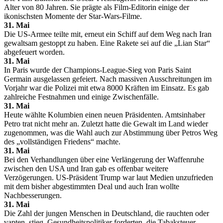
Alter von 80 Jahren. Sie prägte als Film-Editorin einige der
ikonischsten Momente der Star-Wars-Filme.
31. Mai
Die US-Armee teilte mit, erneut ein Schiff auf dem Weg nach Iran
gewaltsam gestoppt zu haben. Eine Rakete sei auf die „Lian Star“
abgefeuert worden.
31. Mai
In Paris wurde der Champions-League-Sieg von Paris Saint
Germain ausgelassen gefeiert. Nach massiven Ausschreitungen im
Vorjahr war die Polizei mit etwa 8000 Kräften im Einsatz. Es gab
zahlreiche Festnahmen und einige Zwischenfälle.
31. Mai
Heute wählte Kolumbien einen neuen Präsidenten. Amtsinhaber
Petro trat nicht mehr an. Zuletzt hatte die Gewalt im Land wieder
zugenommen, was die Wahl auch zur Abstimmung über Petros Weg
des „vollständigen Friedens“ machte.
31. Mai
Bei den Verhandlungen über eine Verlängerung der Waffenruhe
zwischen den USA und Iran gab es offenbar weitere
Verzögerungen. US-Präsident Trump war laut Medien unzufrieden
mit dem bisher abgestimmten Deal und auch Iran wollte
Nachbesserungen.
31. Mai
Die Zahl der jungen Menschen in Deutschland, die rauchten oder
vapten, stieg. Gesundheitspolitiker forderten, die Tabaksteuer