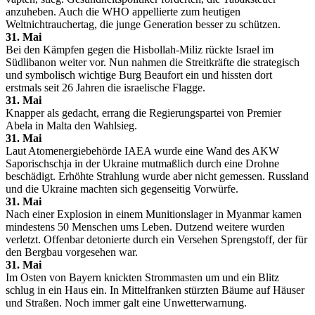
anzuheben. Auch die WHO appellierte zum heutigen
Weltnichtrauchertag, die junge Generation besser zu schützen.
31. Mai
Bei den Kämpfen gegen die Hisbollah-Miliz rückte Israel im
Südlibanon weiter vor. Nun nahmen die Streitkräfte die strategisch
und symbolisch wichtige Burg Beaufort ein und hissten dort
erstmals seit 26 Jahren die israelische Flagge.
31. Mai
Knapper als gedacht, errang die Regierungspartei von Premier
Abela in Malta den Wahlsieg.
31. Mai
Laut Atomenergiebehörde IAEA wurde eine Wand des AKW
Saporischschja in der Ukraine mutmaßlich durch eine Drohne
beschädigt. Erhöhte Strahlung wurde aber nicht gemessen. Russland
und die Ukraine machten sich gegenseitig Vorwürfe.
31. Mai
Nach einer Explosion in einem Munitionslager in Myanmar kamen
mindestens 50 Menschen ums Leben. Dutzend weitere wurden
verletzt. Offenbar detonierte durch ein Versehen Sprengstoff, der für
den Bergbau vorgesehen war.
31. Mai
Im Osten von Bayern knickten Strommasten um und ein Blitz
schlug in ein Haus ein. In Mittelfranken stürzten Bäume auf Häuser
und Straßen. Noch immer galt eine Unwetterwarnung.