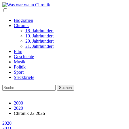
Biografien
Chronik
18. Jahrhundert
19. Jahrhundert
20. Jahrhundert
21. Jahrhundert
Film
Geschichte
Musik
Politik
Sport
Steckbriefe
2000
2020
Chronik 22 2026
2020
2021