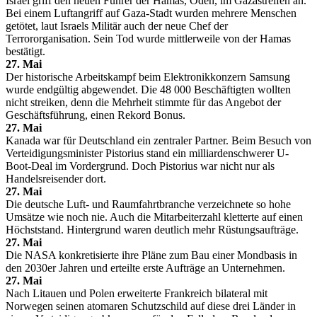
Israel griff den neuen Führer der Hamas, Odeh, im Gazastreifen an.
Bei einem Luftangriff auf Gaza-Stadt wurden mehrere Menschen
getötet, laut Israels Militär auch der neue Chef der
Terrororganisation. Sein Tod wurde mittlerweile von der Hamas
bestätigt.
27. Mai
Der historische Arbeitskampf beim Elektronikkonzern Samsung
wurde endgültig abgewendet. Die 48 000 Beschäftigten wollten
nicht streiken, denn die Mehrheit stimmte für das Angebot der
Geschäftsführung, einen Rekord Bonus.
27. Mai
Kanada war für Deutschland ein zentraler Partner. Beim Besuch von
Verteidigungsminister Pistorius stand ein milliardenschwerer U-
Boot-Deal im Vordergrund. Doch Pistorius war nicht nur als
Handelsreisender dort.
27. Mai
Die deutsche Luft- und Raumfahrtbranche verzeichnete so hohe
Umsätze wie noch nie. Auch die Mitarbeiterzahl kletterte auf einen
Höchststand. Hintergrund waren deutlich mehr Rüstungsaufträge.
27. Mai
Die NASA konkretisierte ihre Pläne zum Bau einer Mondbasis in
den 2030er Jahren und erteilte erste Aufträge an Unternehmen.
27. Mai
Nach Litauen und Polen erweiterte Frankreich bilateral mit
Norwegen seinen atomaren Schutzschild auf diese drei Länder in