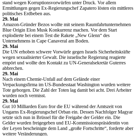
stand wegen Korruptionsvorwürfen unter Druck. Vor allem
Ermittlungen gegen Ex-Regierungschef Zapatero lösten ein mittleres
politisches Erdbeben aus.
29. Mai
Amazon-Gründer Bezos wollte mit seinem Raumfahrtunternehmen
Blue Origin Elon Musk Konkurrenz machen. Vor dem Start
explodierte bei einem Test die Rakete „New Glenn“ des
Unternehmens in Cape Canaveral am Boden.
29. Mai
Die UN erhoben schwere Vorwürfe gegen Israels Sicherheitskräfte
wegen sexualisierter Gewalt. Die israelische Regierung reagierte
empört und wollte den Kontakt zu UN-Generalsekretär Guterres
abbrechen.
29. Mai
Nach einem Chemie-Unfall auf dem Gelände einer
Verpackungsfirma im US-Bundesstaat Washington wurden weitere
Tote geborgen. Die Zahl der Toten lag damit bei acht. Drei Arbeiter
wurden noch vermisst.
29. Mai
Gut 10 Milliarden Euro fror die EU während der Amtszeit von
Ungarns Ex-Regierungschef Orban ein. Dessen Nachfolger Magyar
setzte sich nun in Brüssel für die Freigabe der Gelder ein. Die
Gelder wurden freigegeben und EU-Kommissionspräsidentin von
der Leyen bescheinigte dem Land „große Fortschritte“, forderte aber
weitere Veränderungen.