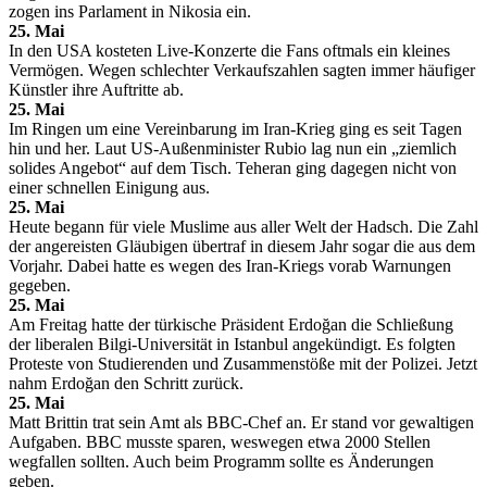
zogen ins Parlament in Nikosia ein.
25. Mai
In den USA kosteten Live-Konzerte die Fans oftmals ein kleines
Vermögen. Wegen schlechter Verkaufszahlen sagten immer häufiger
Künstler ihre Auftritte ab.
25. Mai
Im Ringen um eine Vereinbarung im Iran-Krieg ging es seit Tagen
hin und her. Laut US-Außenminister Rubio lag nun ein „ziemlich
solides Angebot“ auf dem Tisch. Teheran ging dagegen nicht von
einer schnellen Einigung aus.
25. Mai
Heute begann für viele Muslime aus aller Welt der Hadsch. Die Zahl
der angereisten Gläubigen übertraf in diesem Jahr sogar die aus dem
Vorjahr. Dabei hatte es wegen des Iran-Kriegs vorab Warnungen
gegeben.
25. Mai
Am Freitag hatte der türkische Präsident Erdoğan die Schließung
der liberalen Bilgi-Universität in Istanbul angekündigt. Es folgten
Proteste von Studierenden und Zusammenstöße mit der Polizei. Jetzt
nahm Erdoğan den Schritt zurück.
25. Mai
Matt Brittin trat sein Amt als BBC-Chef an. Er stand vor gewaltigen
Aufgaben. BBC musste sparen, weswegen etwa 2000 Stellen
wegfallen sollten. Auch beim Programm sollte es Änderungen
geben.