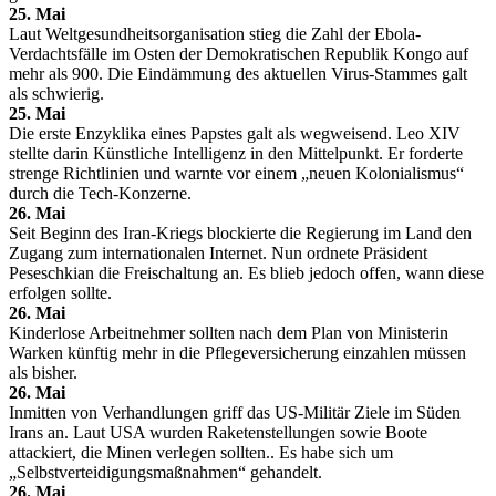
25. Mai
Laut Weltgesundheitsorganisation stieg die Zahl der Ebola-
Verdachtsfälle im Osten der Demokratischen Republik Kongo auf
mehr als 900. Die Eindämmung des aktuellen Virus-Stammes galt
als schwierig.
25. Mai
Die erste Enzyklika eines Papstes galt als wegweisend. Leo XIV
stellte darin Künstliche Intelligenz in den Mittelpunkt. Er forderte
strenge Richtlinien und warnte vor einem „neuen Kolonialismus“
durch die Tech-Konzerne.
26. Mai
Seit Beginn des Iran-Kriegs blockierte die Regierung im Land den
Zugang zum internationalen Internet. Nun ordnete Präsident
Peseschkian die Freischaltung an. Es blieb jedoch offen, wann diese
erfolgen sollte.
26. Mai
Kinderlose Arbeitnehmer sollten nach dem Plan von Ministerin
Warken künftig mehr in die Pflegeversicherung einzahlen müssen
als bisher.
26. Mai
Inmitten von Verhandlungen griff das US-Militär Ziele im Süden
Irans an. Laut USA wurden Raketenstellungen sowie Boote
attackiert, die Minen verlegen sollten.. Es habe sich um
„Selbstverteidigungsmaßnahmen“ gehandelt.
26. Mai