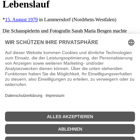
Lebenslauf
*
15. August 1979
in Lammersdorf (Nordrhein-Westfalen)
Die Schauspielerin und Fotografin Sarah Maria Besgen machte
bereits als Jugendliche Bekanntschaft mit dem Theater. Einem
breiten Publikum wurde sie durch ihre Rolle der Miriam Brehm in
der ARD-Telenovela „Rote Rosen“ bekannt. Diese Rolle spielte sie
von
2006
bis
2008
und dann noch einmal von
2009
bis
2010
. Sarah
Besgen, die sich mit dem therapeutischen Aspekt der Schauspielerei
befasste, nahm an einer Weiterbildung zur Theatertherapeutin an der
FH Dortmund teil. Außerdem hat sie 2012 Schauspielklassen bei
Larry Moss in Berlin und bei Susan Batson in New York City
belegt. Sie präsentierte erfolgreich Foto-Ausstellungen und hat
inzwischen ihr eigenes Coaching Studio „Schauspielbude“ in
Berlin
.
Sarah Maria Besgen Wiki, Herkunft, Geburtstag, verheiratet, Kinder
etc.
n.n.v. - Die offizielle Sarah Maria Besgen Homepage / X /
Instagram / Wikipedia Seite
Sendungen mit Sarah Maria Besgen Filme