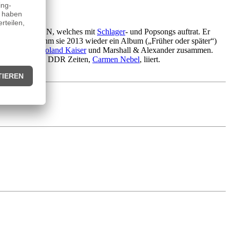
tsche Duo H & N, welches mit
Schlager
- und Popsongs auftrat. Er
er trennte, nahm sie 2013 wieder ein Album („Früher oder später“)
olgreich mit
Roland Kaiser
und Marshall & Alexander zusammen.
Jugendliebe aus DDR Zeiten,
Carmen Nebel
, liiert.