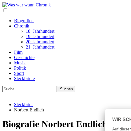
Biografien
Chronik
18. Jahrhundert
19. Jahrhundert
20. Jahrhundert
21. Jahrhundert
Film
Geschichte
Musik
Politik
Sport
Steckbriefe
Steckbrief
Norbert Endlich
Biografie Norbert Endlich Lebe