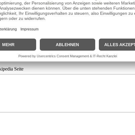
ründete noch während des Studiums mit Holger Flesch 1978 das ostdeu
esch den Gesangspart übernahm. Obwohl sich die Gruppe zehn Jahre spät
omponiert unter anderem Film- und Fernsehmusik. Er arbeitete auch erf
cal- und Popsängerin. Norbert Endlich ist Seit
2011
wieder mit seiner 
kipedia Seite