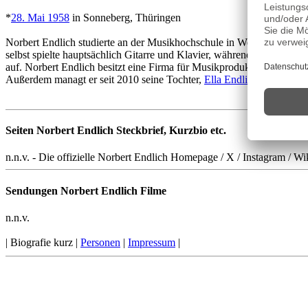
*
28. Mai 1958
in Sonneberg, Thüringen
Norbert Endlich studierte an der Musikhochschule in Weimar und g
selbst spielte hauptsächlich Gitarre und Klavier, während Holger Fl
auf. Norbert Endlich besitzt eine Firma für Musikproduktionen und k
Außerdem managt er seit 2010 seine Tochter,
Ella Endlich
, eine Musi
Seiten Norbert Endlich Steckbrief, Kurzbio etc.
n.n.v. - Die offizielle Norbert Endlich Homepage / X / Instagram / Wi
Sendungen Norbert Endlich Filme
n.n.v.
| Biografie kurz |
Personen
|
Impressum
|