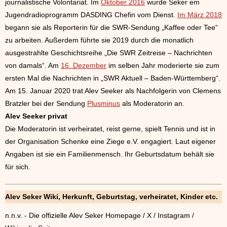
journalistische Volontariat. Im
Oktober 2016
wurde Seker em
Jugendradioprogramm DASDING Chefin vom Dienst.
Im März 2018
begann sie als Reporterin für die SWR-Sendung „Kaffee oder Tee“
zu arbeiten. Außerdem führte sie 2019 durch die monatlich
ausgestrahlte Geschichtsreihe „Die SWR Zeitreise – Nachrichten
von damals“. Am
16. Dezember
im selben Jahr moderierte sie zum
ersten Mal die Nachrichten in „SWR Aktuell – Baden-Württemberg“.
Am 15. Januar 2020 trat Alev Seeker als Nachfolgerin von Clemens
Bratzler bei der Sendung
Plusminus
als Moderatorin an.
Alev Seeker privat
Die Moderatorin ist verheiratet, reist gerne, spielt Tennis und ist in
der Organisation Schenke eine Ziege e.V. engagiert. Laut eigener
Angaben ist sie ein Familienmensch. Ihr Geburtsdatum behält sie
für sich.
Alev Seker Wiki, Herkunft, Geburtstag, verheiratet, Kinder etc.
n.n.v. - Die offizielle Alev Seker Homepage / X / Instagram /