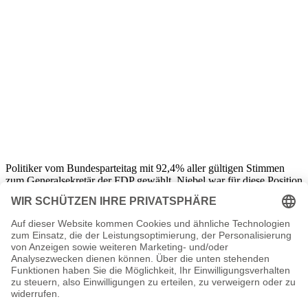
Politiker vom Bundesparteitag mit 92,4% aller gültigen Stimmen
zum Generalsekretär der FDP gewählt. Niebel war für diese Position
von Guido Westerwelle vorgeschlagen worden.
Am 28. Oktober 2009 wurde Dirk Niebel zum Bundesminister für
wirtschaftliche Zusammenarbeit und Entwicklung gewählt. Er trat
die Nachfolge von Heidemarie Wieczorek-Zeul an. Niebel richtete
den Fokus seiner politischen Arbeit auf die wirtschaftlicher
Zusammenarbeit. Seine Vorgängerin hatte die Bekämpfung der
Armut fokussiert. Niebel erhielt daraufhin Kritiken seitens der
Entwicklungshilfe. Ihm wurde angelastet, sich nicht genügend für
die Förderung der Entwicklungsländer einzusetzen, sondern allein
im Sinne der deutschen Wirtschaft zu agieren.