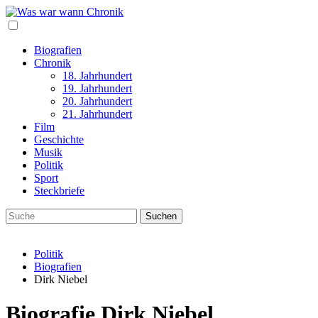
Biografien
Chronik
18. Jahrhundert
19. Jahrhundert
20. Jahrhundert
21. Jahrhundert
Film
Geschichte
Musik
Politik
Sport
Steckbriefe
Politik
Biografien
Dirk Niebel
Biografie Dirk Niebel