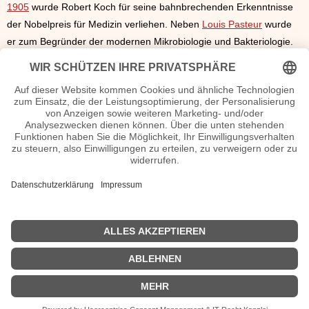
1905
wurde Robert Koch für seine bahnbrechenden Erkenntnisse
der Nobelpreis für Medizin verliehen. Neben
Louis Pasteur
wurde
er zum Begründer der modernen Mikrobiologie und Bakteriologie.
Seine Beiträge in den Bereichen der Tropenmedizin und der
Infektionslehre sind ein wichtiger Meilenstein in der heutigen
Forschung.
Robert Koch heiratete
1867
Emmy Fraatz, mit der er eine Tochter
zeugte. Von seiner Frau ließ er sich
1890
scheiden, um bereits drei
Jahre später die damals erst 20 Jahre junge Hedwig Freiberg zu
ehelichen. Die Malerin begleitete ihn auf seinen vielen
Auslandsreisen. Auf diesen Reisen erkrankte der Mediziner immer
wieder an Tropenkrankheiten. Am
27. Mai 1910
verstarb Robert
Koch in einem Sanatorium in Baden-Baden an einer Herzkrankheit.
Robert Koch Seiten, Steckbrief etc.
| © 2013–2023 was-war-wann.de. Alle Rechte vorbehalten. |
|
Impressum
| Kurzbiografie deutsch | Vita |