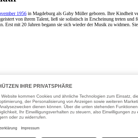
ovember 1956
in Magdeburg als Gaby Müller geboren. Ihre Kindheit ve
istert von ihrem Talent, ließ sie solistisch in Erscheinung treten und fö
ärin. Erst mit 20 Jahren begann sie sich wieder der Musik zu widmen
te Erfahrungen in der Unterhaltungsbranche sammelte Albrecht währen
tand sie im Jahre 1989 beim Herbert-Roth-Festival in Suhl. Mit ihrer 
Achims Hitparade zur Musikantenkaiserin gekürt. Im selben Jahr war d
g und es erschien das Debüt-Album „Eine Handvoll Sehnsucht“. Mit dem