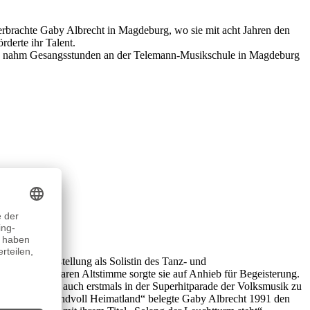
rbrachte Gaby Albrecht in Magdeburg, wo sie mit acht Jahren den
rderte ihr Talent.
. Sie nahm Gesangsstunden an der Telemann-Musikschule in Magdeburg
d ihrer Anstellung als Solistin des Tanz- und
unverwechselbaren Altstimme sorgte sie auf Anhieb für Begeisterung.
ie Künstlerin auch erstmals in der Superhitparade der Volksmusik zu
 Titel „Eine Handvoll Heimatland“ belegte Gaby Albrecht 1991 den