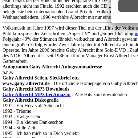
ersten Platz bei der Volkstümlichen Hitparade im ZDF. Im Jahr darauf
allerdings nicht ins Finale. 1992 erschien auch die CD „Träume“ und
belegte tsie beim internationalen Grand Prix der Volksmusik mit de
Weihnachtsliedern. 1996 verfehlte Albrecht mit nur einem Punkt den 
Volksmusik im Jahre 1997 wird dieser Titel mit der „Eins der Volks
Publikumspreis der Zeitschriften „Super TV“ und „Super Illu“ ging
i
Folgejahr 40% der Stimmen für sich verbuchen und Albrecht gewann di
einem großen Erfolg wurde. Zwei Jahre später trat Albrecht auch in
Operette. Im Jahre 2006 brachte Gaby Albrecht ihre Solo-DVD „Zaub
des NDR. Albrecht ist seit 1986 mit ihrem Manager Ernst Albrecht ve
Gartenarbeit.
Autogramm Gaby Albrecht Autogrammadresse
n.n.v.
Gaby Albrecht Seiten, Steckbrief etc.
www.gaby-albrecht.de
- Die offizielle Homepage von Gaby Albrech
Gaby Albrecht MP3 Downloads
Gaby Albrecht MP3 bei Amazon
-
Alle Hits zum downloaden
Gaby Albrecht Diskografie
1991 - Ein Herz voll Sehnsucht
1992 - Träume
1993 - Ewige Liebe
1994 - Ein kleines Dankeschön
1994 - Stille Zeit
1995 - Ich hab mich so in Dich verliebt