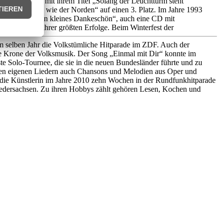
, schaffte es mit ihrem Titel „Solang der Leuchtturm steht“
eder so schön wie der Norden“ auf einen 3. Platz. Im Jahre 1993
n dem Album „Ein kleines Dankeschön“, auch eine CD mit
rde zu einem ihrer größten Erfolge. Beim Winterfest der
im selben Jahr die Volkstümliche Hitparade im ZDF. Auch der
die Krone der Volksmusik. Der Song „Einmal mit Dir“ konnte im
e Solo-Tournee, die sie in die neuen Bundesländer führte und zu
neben eigenen Liedern auch Chansons und Melodien aus Oper und
 die Künstlerin im Jahre 2010 zehn Wochen in der Rundfunkhitparade
 Niedersachsen. Zu ihren Hobbys zählt gehören Lesen, Kochen und