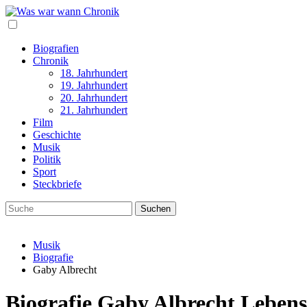
Biografien
Chronik
18. Jahrhundert
19. Jahrhundert
20. Jahrhundert
21. Jahrhundert
Film
Geschichte
Musik
Politik
Sport
Steckbriefe
Musik
Biografie
Gaby Albrecht
Biografie Gaby Albrecht Lebens