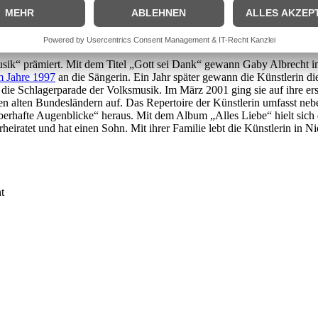
 nahm die Sängerin am Vorentscheid zum Grand Prix der Volksmusik teil
 Albrecht kam mit dem Titel „Im Dorfkrug nebenan“ in der Sendung „Li
m Titel „Zauberberg“ einen neunten Platz. Im Folgejahr erschien, nebe
Sieg beim Grand Prix der Volksmusik. Der Titel „Du bist das Licht“ wu
musik“ prämiert. Mit dem Titel „Gott sei Dank“ gewann Gaby Albrecht 
m Jahre 1997
an die Sängerin. Ein Jahr später gewann die Künstlerin 
e Schlagerparade der Volksmusik. Im März 2001 ging sie auf ihre erst
 den alten Bundesländern auf. Das Repertoire der Künstlerin umfasst 
erhafte Augenblicke“ heraus. Mit dem Album „Alles Liebe“ hielt sich
rheiratet und hat einen Sohn. Mit ihrer Familie lebt die Künstlerin in
t