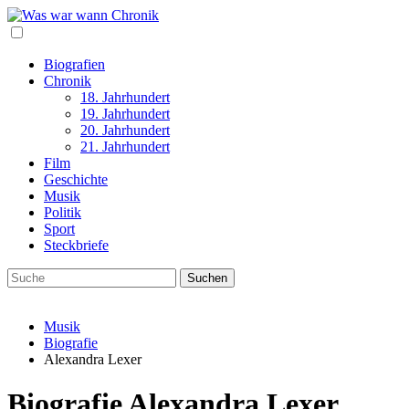
Biografien
Chronik
18. Jahrhundert
19. Jahrhundert
20. Jahrhundert
21. Jahrhundert
Film
Geschichte
Musik
Politik
Sport
Steckbriefe
Musik
Biografie
Alexandra Lexer
Biografie Alexandra Lexer