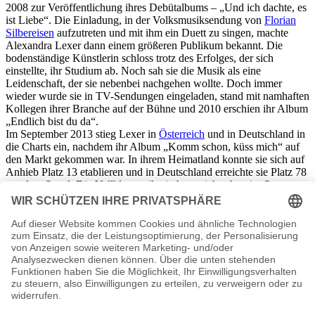
2008 zur Veröffentlichung ihres Debütalbums – „Und ich dachte, es
ist Liebe“. Die Einladung, in der Volksmusiksendung von
Florian
Silbereisen
aufzutreten und mit ihm ein Duett zu singen, machte
Alexandra Lexer dann einem größeren Publikum bekannt. Die
bodenständige Künstlerin schloss trotz des Erfolges, der sich
einstellte, ihr Studium ab. Noch sah sie die Musik als eine
Leidenschaft, der sie nebenbei nachgehen wollte. Doch immer
wieder wurde sie in TV-Sendungen eingeladen, stand mit namhaften
Kollegen ihrer Branche auf der Bühne und 2010 erschien ihr Album
„Endlich bist du da“.
Im September 2013 stieg Lexer in
Österreich
und in Deutschland in
die Charts ein, nachdem ihr Album „Komm schon, küss mich“ auf
den Markt gekommen war. In ihrem Heimatland konnte sie sich auf
Anhieb Platz 13 etablieren und in Deutschland erreichte sie Platz 78
aus dem Stand. Die Vollblutmusikerin hatte sich schon im Sommer
2013 mit der Single „Sehnsucht, die nie vergeht“ in die Herzen einer
immer größer werdenden Fangemeinschaft gesungen.
Alexandra Lexer
Seiten, Steckbrief, Kurzbio etc.
n.n.v. - Die offizielle Alexandra Lexer Homepage
Alexandra Lexer
Videos