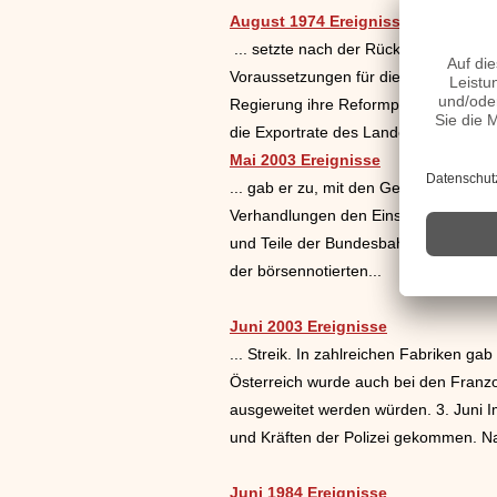
August 1974 Ereignisse
... setzte nach der Rückkehr zur Demo
Voraussetzungen für die Abhaltung fre
Regierung ihre Reformpläne des seit 
die Exportrate des Landes mit 5,7 Mill
Mai 2003 Ereignisse
... gab er zu, mit den Geiselnehmern
Verhandlungen den Einsatz der GSG9 i
und Teile der Bundesbahnbediensteten
der börsennotierten...
Juni 2003 Ereignisse
... Streik. In zahlreichen Fabriken g
Österreich wurde auch bei den Franzo
ausgeweitet werden würden. 3. Juni 
und Kräften der Polizei gekommen. Nac
Juni 1984 Ereignisse