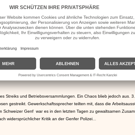
kratie die Verfassung von 1952 wieder in Kraft. Damit wollte Ministerp
ier Wahlen ermöglichen. 1. August Nach Personalstreiks in zahlreichen
1945 unangetasteten Strafvollzugs bekannt. 2. August Verlautbarungen
iarden US-Dollar (...
 der 31 Sahara-Touristen in Verhandlung zu stehen. Die deutsche Regie
n Betracht. 5. Mai In Wien liefen die Streiks der Gewerkschaft gegen 
 legten die Arbeit nieder. 5. Mai Der niederländische Brauerei-Riese
ab es Streiks und Betriebsversammlungen. Ein Chaos blieb jedoch aus. 
sen gestreikt. Gewerkschaftssprecher teilten mit, dass die Arbeitsau
Im Schweizer Genf war es in den letzten Tagen zu gewaltsamen Zusa
h widersprüchlicher Kritik an der Genfer Polizei...