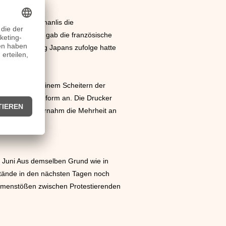
räsident Karamanlis die
 Haftanstalten gab die französische
 der Regierung Japans zufolge hatte
rung zog bei einem Scheitern der
die Pensionsreform an. Die Drucker
 „Heineken“ übernahm die Mehrheit an
3. Juni Aus demselben Grund wie in
sstände in den nächsten Tagen noch
mmenstößen zwischen Protestierenden