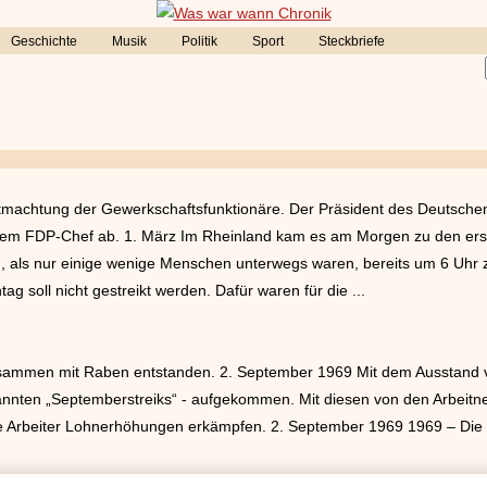
Geschichte
Musik
Politik
Sport
Steckbriefe
Entmachtung der Gewerkschaftsfunktionäre. Der Präsident des Deutsc
em FDP-Chef ab. 1. März Im Rheinland kam es am Morgen zu den erst
on, als nur einige wenige Menschen unterwegs waren, bereits um 6 Uhr
ag soll nicht gestreikt werden. Dafür waren für die ...
zusammen mit Raben entstanden. 2. September 1969 Mit dem Ausstand v
annten „Septemberstreiks“ - aufgekommen. Mit diesen von den Arbeitn
die Arbeiter Lohnerhöhungen erkämpfen. 2. September 1969 1969 – Die s