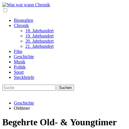
Biografien
Chronik
18. Jahrhundert
19. Jahrhundert
20. Jahrhundert
21. Jahrhundert
Film
Geschichte
Musik
Politik
Sport
Steckbriefe
Geschichte
Oldtimer
Begehrte Old- & Youngtimer