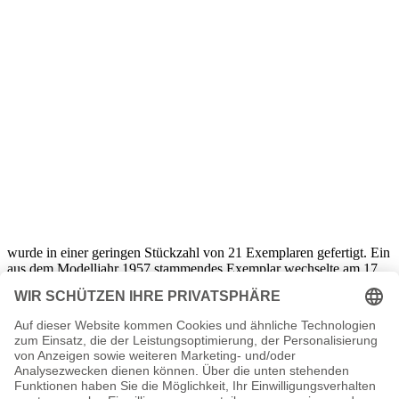
wurde in einer geringen Stückzahl von 21 Exemplaren gefertigt. Ein
aus dem Modelljahr 1957 stammendes Exemplar wechselte am 17.
Mai 2009 für umgerechnet 9,02 Millionen Euro den Besitzer. Dieser
kann sich nun an einer maximalen Leistung von beeindruckenden
300 PS erfreuen. Eine Vielzahl von Rennerfolgen machte den
Ferrari Testa Rossa 250 zu einem der erfolgreichsten Rennwagen
aller Zeiten. Ein erzielter Auktionspreis von unglaublichen
10.900.000 Dollar katapultiert den Ferrari GT 250 California
Spyder auf Platz vier der teuersten Oldtimer der Welt. Der relativ
hohe Auktionspreis lässt sich in erster Linie auf den Ruhm des