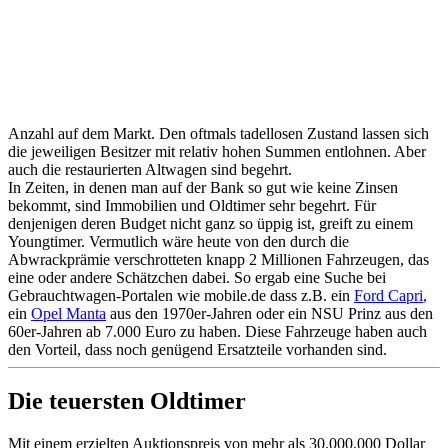
Anzahl auf dem Markt. Den oftmals tadellosen Zustand lassen sich
die jeweiligen Besitzer mit relativ hohen Summen entlohnen. Aber
auch die restaurierten Altwagen sind begehrt.
In Zeiten, in denen man auf der Bank so gut wie keine Zinsen
bekommt, sind Immobilien und Oldtimer sehr begehrt. Für
denjenigen deren Budget nicht ganz so üppig ist, greift zu einem
Youngtimer. Vermutlich wäre heute von den durch die
Abwrackprämie verschrotteten knapp 2 Millionen Fahrzeugen, das
eine oder andere Schätzchen dabei. So ergab eine Suche bei
Gebrauchtwagen-Portalen wie mobile.de dass z.B. ein
Ford Capri
,
ein
Opel Manta
aus den 1970er-Jahren oder ein NSU Prinz aus den
60er-Jahren ab 7.000 Euro zu haben. Diese Fahrzeuge haben auch
den Vorteil, dass noch genügend Ersatzteile vorhanden sind.
Die teuersten Oldtimer
Mit einem erzielten Auktionspreis von mehr als 30.000.000 Dollar