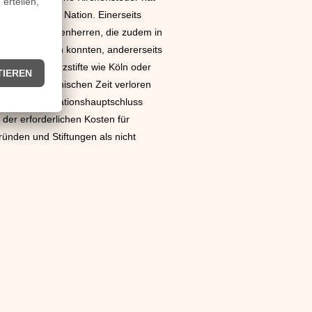
ich deutscher Nation. Einerseits
 oberste Kirchenherren, die zudem in
aten eingreifen konnten, andererseits
rfürstliche Erzstifte wie Köln oder
In der napoleonischen Zeit verloren
en (Reichsdeputationshauptschluss
r erforderlichen Kosten für
ünden und Stiftungen als nicht