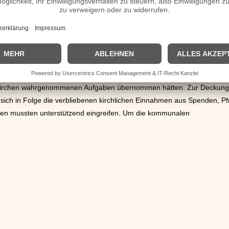
ntwicklung im Verhältnis von Staat zu Kirche im Heiligen Römischen Re
 deutschen Territorien seit dem Augsburger Religionsfrieden von 1555
rekt in die internen Belange der Religionsgemeinschaften in ihren Sta
itorien mit eigenstaatlichen Charakter auf Reichsebene. Dazu zählten ku
ie Paderborn oder Osnabrück sowie Reichsabteien und sonstige Klöster. 
bstständigkeit. Ihre Gebiete und ihr Vermögen fielen an weltliche Fürst
 Kirchen wahrgenommenen Aufgaben übernommen hätten. Zur Deckung de
ich in Folge die verbliebenen kirchlichen Einnahmen aus Spenden, Pfr
ssen mussten unterstützend eingreifen. Um die kommunalen