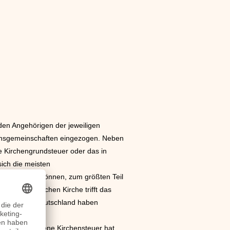
den Angehörigen der jeweiligen
ionsgemeinschaften eingezogen. Neben
e Kirchengrundsteuer oder das in
sich die meisten
spruch nehmen können, zum größten Teil
isch-katholischen Kirche trifft das
nschaften in Deutschland haben
s verzichtet.
thringen erhobene Kirchensteuer hat