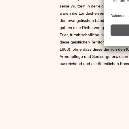
seine Wurzeln in der eigentümlichen E
waren die Landesherren der einzelnen
den evangelischen Ländern zum Teil di
gab es eine Reihe von geistlichen Terr
Trier, fürstbischöfliche Hochstifte w
diese geistlichen Territorien ihre Sel
1803), ohne dass diese die von den
Armenpflege und Seelsorge erwiesen s
ausreichend und die öffentlichen Ka