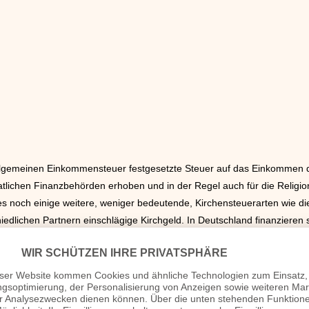
 allgemeinen Einkommensteuer festgesetzte Steuer auf das Einkommen 
atlichen Finanzbehörden erhoben und in der Regel auch für die Relig
s noch einige weitere, weniger bedeutende, Kirchensteuerarten wie di
edlichen Partnern einschlägige Kirchgeld. In Deutschland finanzieren 
en Charakter einer öffentlich-rechtlichen Körperschaft für sich in An
e evangelisch-lutherischen und –reformierten Landeskirchen und der röm
wie einige freikirchliche und jüdische Gemeinden zu. Islamische Gemei
einzug voraussetzende Anerkennung als Körperschaft öffentlichen Recht
 von Deutschland nur in
Österreich
, in der Schweiz sowie in Elsass-Lo