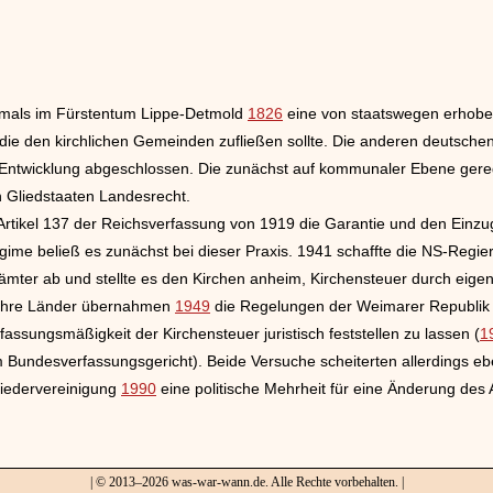
stmals im Fürstentum Lippe-Detmold
1826
eine von staatswegen erhoben
ie den kirchlichen Gemeinden zufließen sollte. Die anderen deutschen 
e Entwicklung abgeschlossen. Die zunächst auf kommunaler Ebene gere
en Gliedstaaten Landesrecht.
rtikel 137 der Reichsverfassung von 1919 die Garantie und den Einzu
gime beließ es zunächst bei dieser Praxis. 1941 schaffte die NS-Regie
zämter ab und stellte es den Kirchen anheim, Kirchensteuer durch eige
 ihre Länder übernahmen
1949
die Regelungen der Weimarer Republik (
fassungsmäßigkeit der Kirchensteuer juristisch feststellen zu lassen (
1
m Bundesverfassungsgericht). Beide Versuche scheiterten allerdings 
iedervereinigung
1990
eine politische Mehrheit für eine Änderung des 
| © 2013–2026 was-war-wann.de. Alle Rechte vorbehalten. |