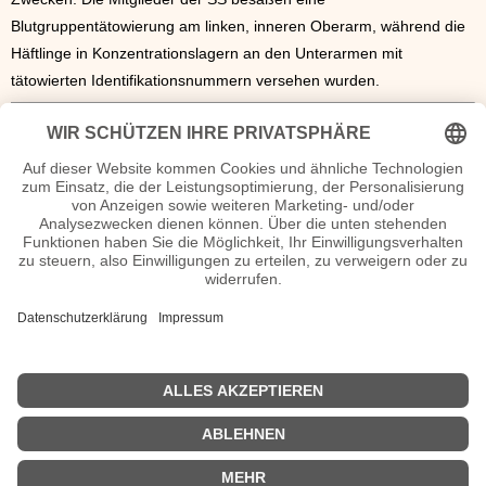
Blutgruppentätowierung am linken, inneren Oberarm, während die
Häftlinge in Konzentrationslagern an den Unterarmen mit
tätowierten Identifikationsnummern versehen wurden.
Modeerscheinung des Tätowierens
Die Stigmatisierung von
Tätowierungen verlor sich erst in der
zweiten Hälfte des 20. Jahrhunderts,
in den 1990er Jahren kam es sogar zu einem wahren Modetrend.
Zur allgemeinen gesellschaftlichen Akzeptanz trug auch bei, dass
viele Akteure der Musik- und Kulturszene ihre Tattoos öffentlich
zeigten. Tätowierungen besitzen demnach in der westlichen
Gesellschaft nur mehr
Schmuckfunktion
.
Tattooentfernung & Sonstiges
| © 2013–2026 was-war-wann.de. Alle Rechte vorbehalten. |