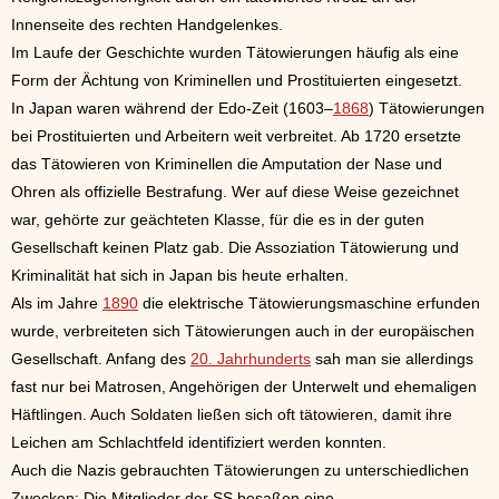
Innenseite des rechten Handgelenkes.
Im Laufe der Geschichte wurden Tätowierungen häufig als eine
Form der Ächtung von Kriminellen und Prostituierten eingesetzt.
In Japan waren während der Edo-Zeit (1603–
1868
) Tätowierungen
bei Prostituierten und Arbeitern weit verbreitet. Ab 1720 ersetzte
das Tätowieren von Kriminellen die Amputation der Nase und
Ohren als offizielle Bestrafung. Wer auf diese Weise gezeichnet
war, gehörte zur geächteten Klasse, für die es in der guten
Gesellschaft keinen Platz gab. Die Assoziation Tätowierung und
Kriminalität hat sich in Japan bis heute erhalten.
Als im Jahre
1890
die elektrische Tätowierungsmaschine erfunden
wurde, verbreiteten sich Tätowierungen auch in der europäischen
Gesellschaft. Anfang des
20. Jahrhunderts
sah man sie allerdings
fast nur bei Matrosen, Angehörigen der Unterwelt und ehemaligen
Häftlingen. Auch Soldaten ließen sich oft tätowieren, damit ihre
Leichen am Schlachtfeld identifiziert werden konnten.
Auch die Nazis gebrauchten Tätowierungen zu unterschiedlichen
Zwecken: Die Mitglieder der SS besaßen eine