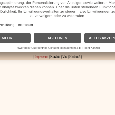
heiratet, Herkunft etc.
epage / Facebook / X / Instagram Seite
| © 2013–2023 was-war-wann.de. Alle Rechte vorbehalten. |
|
Impressum
| Kurzbio | Vita | Herkunft |