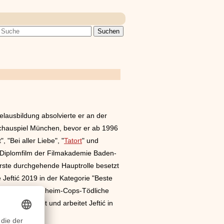
elausbildung absolvierte er an der
Schauspiel München, bevor er ab 1996
 "Bei aller Liebe", "
Tatort
" und
m Diplomfilm der Filmakademie Baden-
rste durchgehende Hauptrolle besetzt
Jeftić 2019 in der Kategorie "Beste
lme, "Die Rosenheim-Cops-Tödliche
Zurzeit lebt und arbeitet Jeftić in