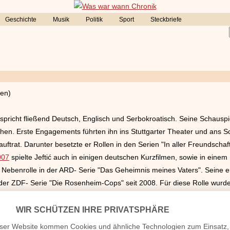
Geschichte
Musik
Politik
Sport
Steckbriefe
ien)
 spricht fließend Deutsch, Englisch und Serbokroatisch. Seine Schauspi
hen. Erste Engagements führten ihn ins Stuttgarter Theater und ans 
ftrat. Darunter besetzte er Rollen in den Serien "In aller Freundschaft",
007
spielte Jeftić auch in einigen deutschen Kurzfilmen, sowie in eine
Nebenrolle in der ARD- Serie "Das Geheimnis meines Vaters". Seine e
der ZDF- Serie "Die Rosenheim-Cops" seit 2008. Für diese Rolle wurde 
a nominiert. Neben der Serie wurden 2017 und
2019
auch zwei Spielfi
ter Tod" mit ihm in der Hauptrolle des Sven Hansen vom ZDF gesendet. 