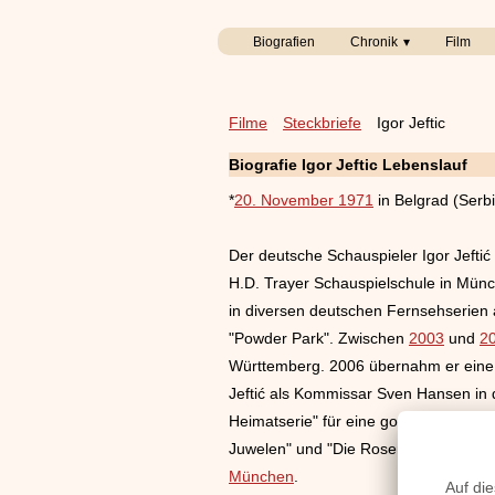
Biografien
Chronik
Film
Filme
Steckbriefe
Igor Jeftic
Biografie Igor Jeftic Lebenslauf
*
20. November 1971
in Belgrad (Serb
Der deutsche Schauspieler Igor Jeftić
H.D. Trayer Schauspielschule in Münc
in diversen deutschen Fernsehserien au
"Powder Park". Zwischen
2003
und
2
Württemberg. 2006 übernahm er eine 
Jeftić als Kommissar Sven Hansen in 
Heimatserie" für eine goldene Kamer
Juwelen" und "Die Rosenheim-Cops-Kal
München
.