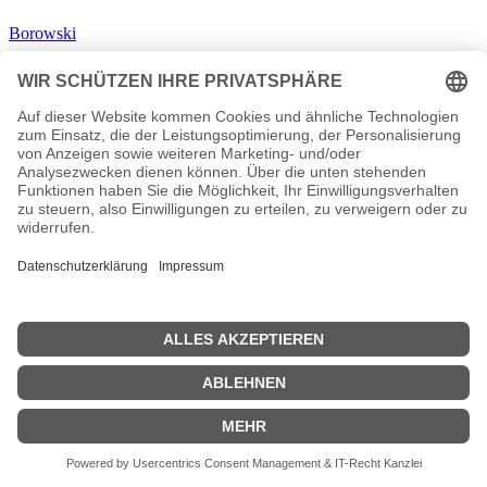
Borowski
Ballauf Schenk
Thiel Boerne
Flemming
Schimanski
Biografien Tatort Kommissare
| © 2013–2023 was-war-wann.de. Alle Rechte vorbehalten. |
|
Startseite
|
1700
|
1800
|
1900
|
2000
|