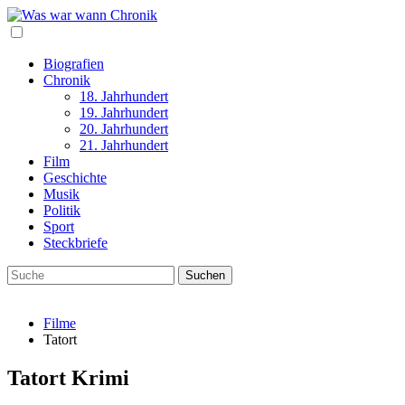
Biografien
Chronik
18. Jahrhundert
19. Jahrhundert
20. Jahrhundert
21. Jahrhundert
Film
Geschichte
Musik
Politik
Sport
Steckbriefe
Filme
Tatort
Tatort Krimi