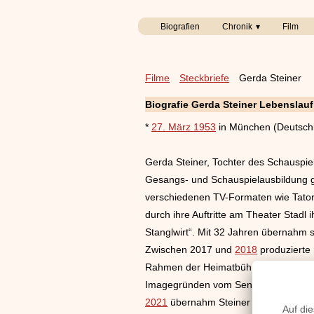
Biografien
Chronik
Film
Filme
Steckbriefe
Gerda Steiner
Biografie Gerda Steiner Lebenslauf
*
27. März 1953
in München (Deutsch
Gerda Steiner, Tochter des Schauspie
Gesangs- und Schauspielausbildung g
verschiedenen TV-Formaten wie Tatort 
durch ihre Auftritte am Theater Stadl
Stanglwirt“. Mit 32 Jahren übernahm s
Zwischen 2017 und
2018
produzierte
Rahmen der Heimatbühne des BR. Gem
Imagegründen vom Sender abgesetzt
2021
übernahm Steiner die Sendereih