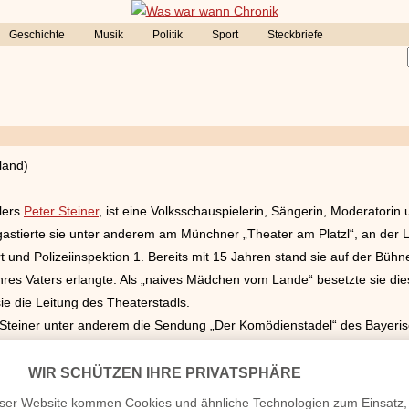
Geschichte
Musik
Politik
Sport
Steckbriefe
land)
lers
Peter Steiner
, ist eine Volksschauspielerin, Sängerin, Moderatorin
astierte sie unter anderem am Münchner „Theater am Platzl“, an der 
und Polizeiinspektion 1. Bereits mit 15 Jahren stand sie auf der Büh
 ihres Vaters erlangte. Als „naives Mädchen vom Lande“ besetzte sie d
ie die Leitung des Theaterstadls.
 Steiner unter anderem die Sendung „Der Komödienstadel“ des Bayeri
einsam mit ihrem Vater moderierte sie ab
1992
die RTL-Sendung „Di
 wurde.
e „Heimat, Hits & Gute Laune“ im deutschen Musikfernsehen.