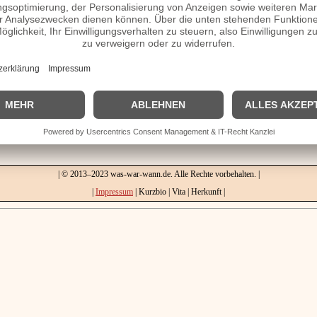
ohnes.
 verheiratet, Herkunft etc.
Homepage / Facebook / X / Instagram Seite
| © 2013–2023 was-war-wann.de. Alle Rechte vorbehalten. |
|
Impressum
| Kurzbio | Vita | Herkunft |