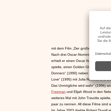
mit dem Film „Der große Santini“ einh
Nach drei Oscar-Nominierungen wurde
erhielt er einen Oscar für seine Rolle
spielte, einen Golden Globe. Weitere
Donners“ (1990) neben Tom Cruise un
Love“ (1995) mit Julia Roberts und 
Das Unmögliche wird wahr“ (1996) an 
Freeman
und Elijah Wood in den Neben
weiteres Mal mit John Travolta spielt
paar zu nennen. All diese Filme sind 
Im Jahre 2003 drehte Robert Duvall e