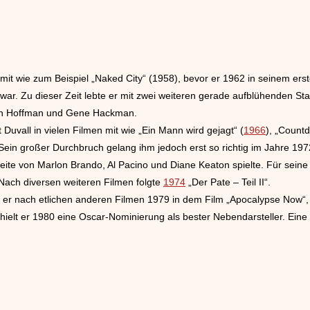
mit wie zum Beispiel „Naked City“ (1958), bevor er 1962 in seinem erste
war. Zu dieser Zeit lebte er mit zwei weiteren gerade aufblühenden S
in Hoffman und Gene Hackman.
Duvall in vielen Filmen mit wie „Ein Mann wird gejagt“ (
1966
), „Count
Sein großer Durchbruch gelang ihm jedoch erst so richtig im Jahre 197
ite von Marlon Brando, Al Pacino und Diane Keaton spielte. Für seine
 Nach diversen weiteren Filmen folgte
1974
„Der Pate – Teil II“.
e er nach etlichen anderen Filmen 1979 in dem Film „Apocalypse Now“, 
rhielt er 1980 eine Oscar-Nominierung als bester Nebendarsteller. Ein