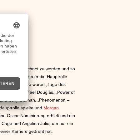
Oscar ausgezeichnet zu werden und so
alin“, in welchem er die Hauptrolle
erischen Karriere waren „Tage des
ammen mit Michael Douglas, „Power of
re und Gary Oldman, „Phenomenon –
Hauptrolle spielte und
Morgan
ine Oscar-Nominierung erhielt und ein
s Cage und Angelina Jolie, um nur ein
einer Karriere gedreht hat.