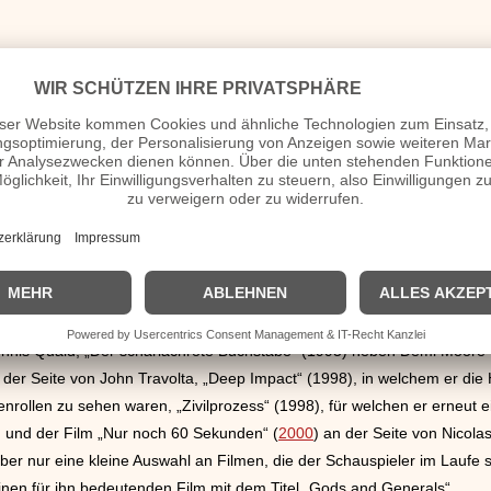
eimsen, dieses Mal in der Kategorie „Bester Hauptdarsteller“.
 dem Schauspieler im Jahre 1984 endlich die Ehre zuteil, mit einem 
 in „Comeback der Liebe“ (1983). 1992 erhielt er für den Fernsehfilm „St
 bekannte Filme neben vielen großen Stars im Laufe seiner schauspiel
d Nicole Kidman, „Falling Down – Ein ganz normaler Tag“ (1993) zus
Dennis Quaid, „Der scharlachrote Buchstabe“ (1995) neben Demi Moo
der Seite von John Travolta, „Deep Impact“ (1998), in welchem er die 
rollen zu sehen waren, „Zivilprozess“ (1998), für welchen er erneut e
e, und der Film „Nur noch 60 Sekunden“ (
2000
) an der Seite von Nicola
aber nur eine kleine Auswahl an Filmen, die der Schauspieler im Laufe s
inen für ihn bedeutenden Film mit dem Titel „Gods and Generals“,