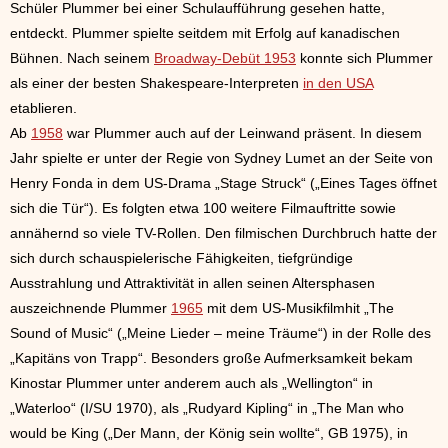
Schüler Plummer bei einer Schulaufführung gesehen hatte,
entdeckt. Plummer spielte seitdem mit Erfolg auf kanadischen
Bühnen. Nach seinem
Broadway-Debüt 1953
konnte sich Plummer
als einer der besten Shakespeare-Interpreten
in den USA
etablieren.
Ab
1958
war Plummer auch auf der Leinwand präsent. In diesem
Jahr spielte er unter der Regie von Sydney Lumet an der Seite von
Henry Fonda in dem US-Drama „Stage Struck“ („Eines Tages öffnet
sich die Tür“). Es folgten etwa 100 weitere Filmauftritte sowie
annähernd so viele TV-Rollen. Den filmischen Durchbruch hatte der
sich durch schauspielerische Fähigkeiten, tiefgründige
Ausstrahlung und Attraktivität in allen seinen Altersphasen
auszeichnende Plummer
1965
mit dem US-Musikfilmhit „The
Sound of Music“ („Meine Lieder – meine Träume“) in der Rolle des
„Kapitäns von Trapp“. Besonders große Aufmerksamkeit bekam
Kinostar Plummer unter anderem auch als „Wellington“ in
„Waterloo“ (I/SU 1970), als „Rudyard Kipling“ in „The Man who
would be King („Der Mann, der König sein wollte“, GB 1975), in