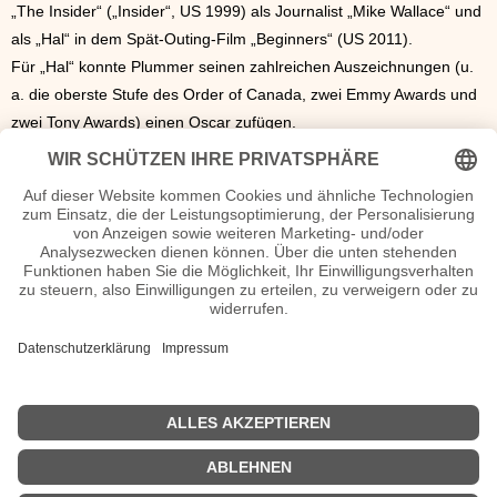
„The Insider“ („Insider“, US 1999) als Journalist „Mike Wallace“ und
als „Hal“ in dem Spät-Outing-Film „Beginners“ (US 2011).
Für „Hal“ konnte Plummer seinen zahlreichen Auszeichnungen (u.
a. die oberste Stufe des Order of Canada, zwei Emmy Awards und
zwei Tony Awards) einen Oscar zufügen.
Der in Connecticut lebende, zweimal geschiedene Plummer
heiratete 1970 die englische Schauspielkollegin Elaine Taylor (geb.
1943), seine dritte Ehefrau.
1957
wurde Plummer Vater von Tochter
Amanda.
Autogramm Christopher Plummer Autogrammadresse
n.n.v.
Christopher Plummer Bilder, Seiten, Steckbrief, Kurzbio etc.
n.n.v.
Movies Christopher Plummer Filme
n.n.v.