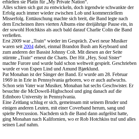
erhielten sie Platin für „My Private Nation“.
Alles schien sich gut zu entwickeln, doch irgendwie schwankte der
Erfolg auch immer wieder zwischen Lob und kommerziellem
Misserfolg. Enttäuschung machte sich breit, die Band legte nach
dem Erscheinen ihres vierten Albums eine dreijährige Pause ein, in
der sowohl Hotchkiss als auch bald darauf Charlie Colin die Band
verließen.
Erst 2009 war „Train“ wieder im Gespräch. Zwei neue Musiker
waren seit
2004
dabei, einmal Brandon Bush am Keyboard und
zum anderen der Bassist Johnny Colt. Mit diesen an der Seite
stürmte „Train“ erneut die Charts. Der Hit „Hey, Soul Sister“
machte Furore und wurde bald schon weltweit gespielt. Geschrieben
wurde er von Espen Lind und Amund Bjørklund.
Pat Monahan ist der Sänger der Band. Er wurde am 28. Februar
1969 in in Erie in Pennsylvania geboren, wo er auch aufwuchs.
Schon sein Vater war Musiker, Monahan hat sechs Geschwister. Er
besuchte die McDowell-Highschool und ging danach auf die
Edinboro University in Pennsylvania.
Eine Zeitlang schlug er sich, gemeinsam mit seinem Bruder und
einigen anderen Leuten, mit einer Coverband herum, sang und
spielte Percussion. Nachdem sich die Band dann aufgelöst hatte,
ging Monahan nach Kalifornien, wo er Rob Hotchkiss traf und alles
seinen Lauf nahm.