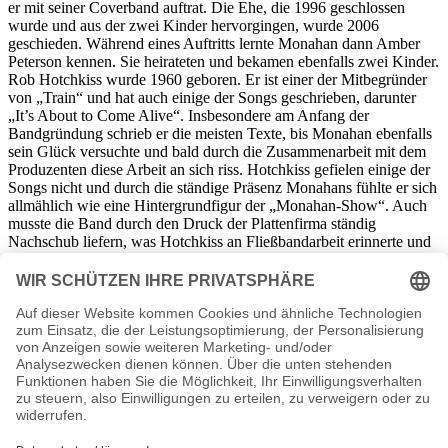
er mit seiner Coverband auftrat. Die Ehe, die 1996 geschlossen
wurde und aus der zwei Kinder hervorgingen, wurde 2006
geschieden. Während eines Auftritts lernte Monahan dann Amber
Peterson kennen. Sie heirateten und bekamen ebenfalls zwei Kinder.
Rob Hotchkiss wurde 1960 geboren. Er ist einer der Mitbegründer
von „Train“ und hat auch einige der Songs geschrieben, darunter
„It’s About to Come Alive“. Insbesondere am Anfang der
Bandgründung schrieb er die meisten Texte, bis Monahan ebenfalls
sein Glück versuchte und bald durch die Zusammenarbeit mit dem
Produzenten diese Arbeit an sich riss. Hotchkiss gefielen einige der
Songs nicht und durch die ständige Präsenz Monahans fühlte er sich
allmählich wie eine Hintergrundfigur der „Monahan-Show“. Auch
musste die Band durch den Druck der Plattenfirma ständig
Nachschub liefern, was Hotchkiss an Fließbandarbeit erinnerte und
seine Kreativität eindämmte. So entschied er sich, eigene Wege zu
gehen. Er verließ „Train“, um eine Solokarriere zu starten. Sein
herausgebrachtes Album heißt „Midnight Ghost“.
Die Band „Train“ machte weiter auf sich aufmerksam. 2012
erschien das neue Album „California 37“, wobei die Hits „50 Ways
to Say Goodbye“ und „Drive By“ regelrechte Ohrwürmer wurden.
Im Musikvideo des ersten Songs tritt u. a. auch David Hasselhoff
auf.
Autogramm Earth Wind and Fire Autogrammadresse