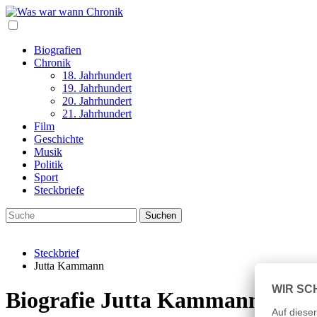
Biografien
Chronik
18. Jahrhundert
19. Jahrhundert
20. Jahrhundert
21. Jahrhundert
Film
Geschichte
Musik
Politik
Sport
Steckbriefe
Steckbrief
Jutta Kammann
Biografie Jutta Kammann Lebe