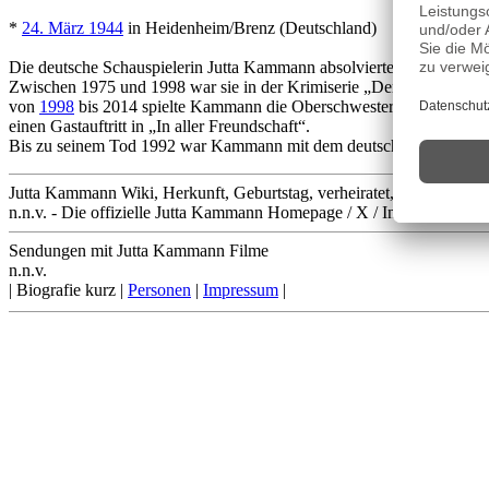
*
24. März 1944
in Heidenheim/Brenz (Deutschland)
Die deutsche Schauspielerin Jutta Kammann absolvierte ihre Schauspie
Zwischen 1975 und 1998 war sie in der Krimiserie „Derrick“ in versc
von
1998
bis 2014 spielte Kammann die Oberschwester Ingrid Rischke 
einen Gastauftritt in „In aller Freundschaft“.
Bis zu seinem Tod 1992 war Kammann mit dem deutschen Regisseur W
Jutta Kammann Wiki, Herkunft, Geburtstag, verheiratet, Kinder etc.
n.n.v. - Die offizielle Jutta Kammann Homepage / X / Instagram / Wik
Sendungen mit Jutta Kammann Filme
n.n.v.
| Biografie kurz |
Personen
|
Impressum
|