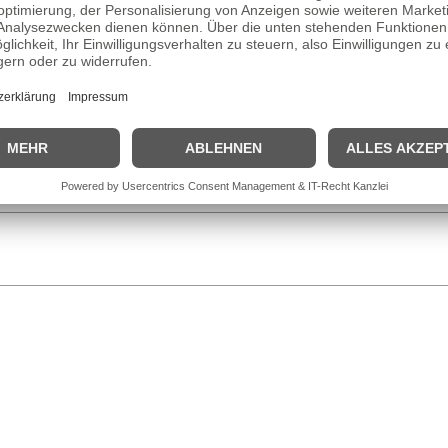
lausbildung an der Westfälischen Schauspielschule Bochum. 1971 spielt
hiedenen Rollen zu sehen. Auch in der Krimiserie „Der Alte“ spielte s
in der Krankenhausserie „In aller Freundschaft“, ehe ihre Rolle aus d
ilhelm Semmelroth verheiratet. seit
2014
lebt sie in einer Seniorenr
ipedia Seite