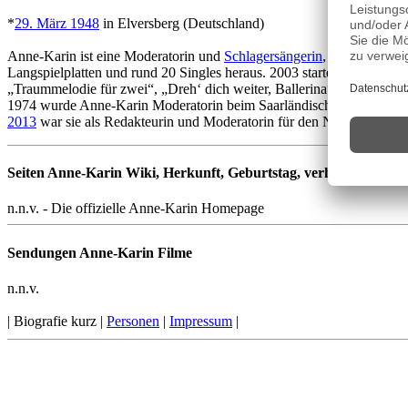
*
29. März 1948
in Elversberg (Deutschland)
Anne-Karin ist eine Moderatorin und
Schlagersängerin
, die eine Aus
Langspielplatten und rund 20 Singles heraus. 2003 startete sie ein C
„Traummelodie für zwei“, „Dreh‘ dich weiter, Ballerina“, „Mir han g
1974 wurde Anne-Karin Moderatorin beim Saarländischen Rundfunk
2013
war sie als Redakteurin und Moderatorin für den NDR tätig. Sie i
Seiten Anne-Karin Wiki, Herkunft, Geburtstag, verheiratet, Kind
n.n.v. - Die offizielle Anne-Karin Homepage
Sendungen Anne-Karin Filme
n.n.v.
| Biografie kurz |
Personen
|
Impressum
|