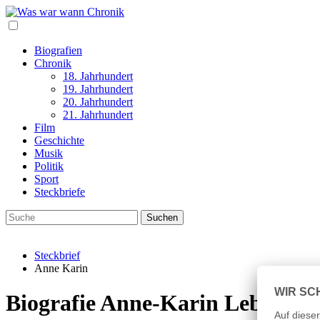
Biografien
Chronik
18. Jahrhundert
19. Jahrhundert
20. Jahrhundert
21. Jahrhundert
Film
Geschichte
Musik
Politik
Sport
Steckbriefe
Steckbrief
Anne Karin
Biografie Anne-Karin Lebensla