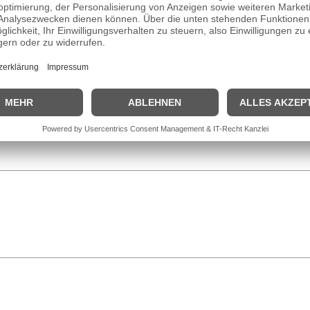
bildung als Sportlehrerin absolvierte, es jedoch vorzog, in das Musikge
omeback und zehn Jahre später veröffentlichte sie ihr bislang letztes A
espielt am liebschte nur im Dreck“ und „Niemand“.
.
Mitte der 1980er Jahre
zog sie mit ihrem Mann, dem ARD-Nachricht
st nach wie vor mit Jan Hofer verheiratet, die beiden leben aber schon
er etc.