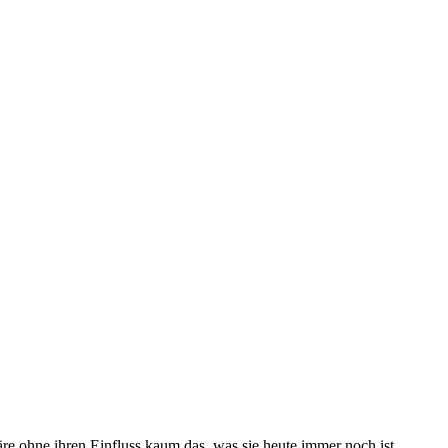
e ohne ihren Einfluss kaum das, was sie heute immer noch ist.