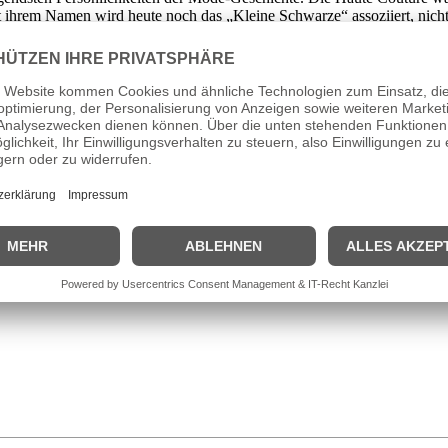
ihrem Namen wird heute noch das „Kleine Schwarze“ assoziiert, nich
tberühmt und gilt immer noch als Klassiker, mit dem keine Frau falsch
ätestens seit den 1980er Jahren für ihre klare und zeitlose Linie int
en. Berühmt wurde Jil Sander nicht nur für ihre elegante Damenmode, 
 Beinamen „Queen of less“ oder „Kaschmir-Queen“ ein.