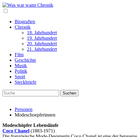
Biografien
Chronik
18. Jahrhundert
19. Jahrhundert
20. Jahrhundert
21. Jahrhundert
Film
Geschichte
Musik
Politik
Sport
Steckbriefe
Personen
Modeschoepferinnen
Modeschöpfer Lebensläufe
Coco Chanel
(1883-1971)
Die französische Mode-Designerin Coco Chanel ist eine der herausra