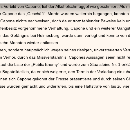
es Vorbild von Capone, lief der Alkoholschmuggel wie geschmiert. Als 
 Capone das „Geschäft“. Morde wurden weiterhin begangen, konnten 
i Capone nichts nachweisen, doch da er trotz fehlender Beweise kein u
Waffenbesitz vorgenommene Verhaftung. Capone und ein weiterer Gangs
te in das Gefängnis bei Holmesburg, wurde dann verlegt und konnte von 
zehn Monaten wieder entlassen.
echen, sondern hauptsächlich wegen seines riesigen, unversteuerten 
m Verhör, durch das Missverständnis, Capones Aussagen seien nicht rec
auf die Liste der „Public Enemy“ und wurde zum Staatsfeind Nr. 1 erklä
s Bagatelldelikts, da er sich weigerte, den Termin der Vorladung einzu
denen sich Capone gekonnt der Presse präsentierte und durch seinen 
se wurden gemacht und widerrufen, bis eine Haftstrafe von bis zu vier