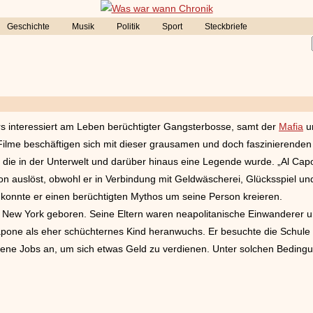
Geschichte
Musik
Politik
Sport
Steckbriefe
 interessiert am Leben berüchtigter Gangsterbosse, samt der
Mafia
un
 Filme beschäftigen sich mit
dieser grausamen und doch faszinierenden
t, die in der Unterwelt und darüber hinaus eine Legende wurde. „Al Ca
on auslöst, obwohl er in Verbindung mit Geldwäscherei, Glücksspiel un
g konnte er einen berüchtigten Mythos um seine Person kreieren.
 New York geboren. Seine Eltern waren neapolitanische Einwanderer un
Capone als eher schüchternes Kind heranwuchs. Er besuchte die Schule 
ene Jobs an, um sich etwas Geld zu verdienen. Unter solchen Bedingun