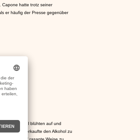
 Capone hatte trotz seiner
 als er häufig der Presse gegenüber
das Glücksspiel blühten auf und
unutzen und verkaufte den Alkohol zu
 das Verbot auf rasante Weise zu.