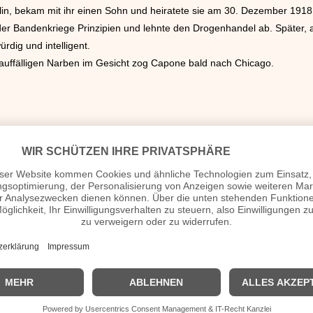
lin, bekam mit ihr einen Sohn und heiratete sie am 30. Dezember 1918.
lb der Bandenkriege Prinzipien und lehnte den Drogenhandel ab. Später,
rdig und intelligent.
auffälligen Narben im Gesicht zog Capone bald nach Chicago.
ekt und erlangte in der Unterwelt großes Ansehen. Die Prostitution und 
ch
1920
die Prohibition einsetzte, wusste Capone die Lage schnell ausz
tät einzudämmen, wie es die Prohibition bewirken sollte, nahm sie durch