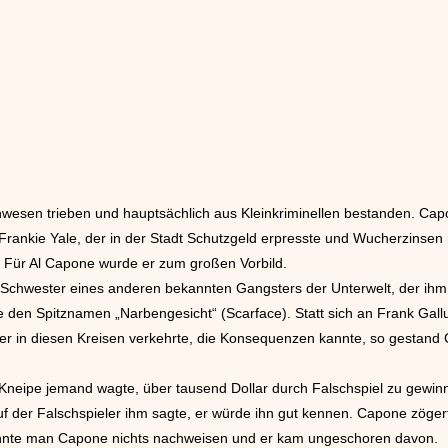
wesen trieben und hauptsächlich aus Kleinkriminellen bestanden. Cap
Frankie Yale, der in der Stadt Schutzgeld erpresste und Wucherzinse
Für Al Capone wurde er zum großen Vorbild.
der Schwester eines anderen bekannten Gangsters der Unterwelt, der ih
ne den Spitznamen „Narbengesicht“ (Scarface). Statt sich an Frank Gallu
er in diesen Kreisen verkehrte, die Konsequenzen kannte, so gestand C
 Kneipe jemand wagte, über tausend Dollar durch Falschspiel zu gewin
uf der Falschspieler ihm sagte, er würde ihn gut kennen. Capone zöger
onnte man Capone nichts nachweisen und er kam ungeschoren davon.