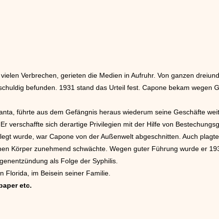
 vielen Verbrechen, gerieten die Medien in Aufruhr. Von ganzen dreiu
r schuldig befunden. 1931 stand das Urteil fest. Capone bekam wegen
tlanta, führte aus dem Gefängnis heraus wiederum seine Geschäfte wei
Er verschaffte sich derartige Privilegien mit der Hilfe von Bestechungsg
legt wurde, war Capone von der Außenwelt abgeschnitten. Auch plagte ih
seinen Körper zunehmend schwächte. Wegen guter Führung wurde er 1939 
genentzündung als Folge der Syphilis.
n Florida, im Beisein seiner Familie.
paper etc.