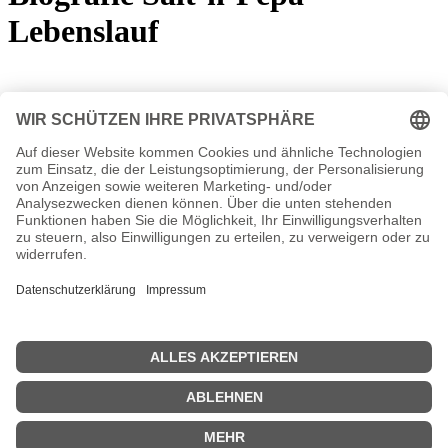
Lebenslauf
Die Salt-n-Pepa Biografie ist derzeit in Bearbeitung
Autogramm Salt-n-Pepa Autogrammadresse
n.n.v.
Salt-n-Pepa Seiten, Steckbrief etc.
- Die offizielle Homepage von Salt-n-Pepa
Salt-n-Pepa MP3 Downloads
Salt-n-Pepa MP3 bei Amazon
-
Alle Hits zum downloaden
Salt-n-Pepa Diskografie
Nachrichten Salt-n-Pepa News
...>>>