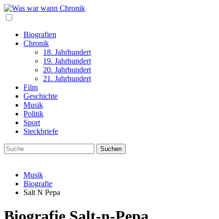
Biografien
Chronik
18. Jahrhundert
19. Jahrhundert
20. Jahrhundert
21. Jahrhundert
Film
Geschichte
Musik
Politik
Sport
Steckbriefe
Musik
Biografie
Salt N Pepa
Biografie Salt-n-Pepa